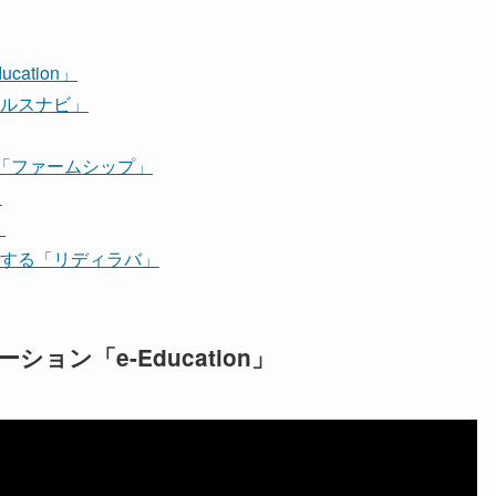
ation」
ルスナビ」
る「ファームシップ」
」
」
する「リディラバ」
ン「e-Education」