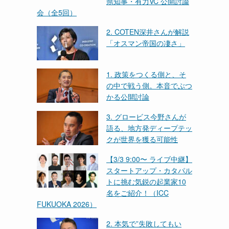
県知事・有力VC 公開討論
会（全5回）
2. COTEN深井さんが解説
「オスマン帝国の凄さ」
1. 政策をつくる側と、そ
の中で戦う側。本音でぶつ
かる公開討論
3. グロービス今野さんが
語る、地方発ディープテッ
クが世界を獲る可能性
【3/3 9:00〜 ライブ中継】
スタートアップ・カタパル
トに挑む気鋭の起業家10
名をご紹介！（ICC
FUKUOKA 2026）
2. 本気で”失敗してもい