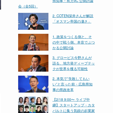
県知事・有力VC 公開討論
会（全5回）
2. COTEN深井さんが解説
「オスマン帝国の凄さ」
1. 政策をつくる側と、そ
の中で戦う側。本音でぶつ
かる公開討論
3. グロービス今野さんが
語る、地方発ディープテッ
クが世界を獲る可能性
2. 本気で”失敗してもい
い”と言った前・広島県知
事の県政改革
【2/18 9:00〜 ライブ中
継】スタートアップ・カタ
パルトに集う気鋭の起業家