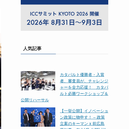
人気記事
カタパルト優勝者・入賞
者、審査員が、チャレンジ
ャーを全力応援！ カタパ
ルト必勝ワークショップ＆
公開リハーサル
【一挙公開】イノベーショ
ン政策に物申す！ – 政策
立案のキーマン x 前広島