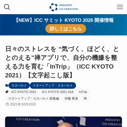
【NEW】ICC サミット KYOTO 2026 開催情報
詳しくはこちら
日々のストレスを “気づく、ほどく、と
とのえる”禅アプリで、自分の機嫌を整
える力を育む「InTrip」（ICC KYOTO
2021）【文字起こし版】
カタパルト
スタートアップ・カタパルト
ICC KYOTO 2021
ICC KYOTO 2021 S1A
InTrip
スタートアップ・カタパルト 総集編
伊藤 東凌
禅
2021年10月10日