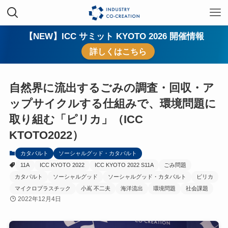
【NEW】ICC サミット KYOTO 2026 開催情報
詳しくはこちら
自然界に流出するごみの調査・回収・ア
ップサイクルする仕組みで、環境問題に
取り組む「ピリカ」（ICC
KTOTO2022）
カタパルト
ソーシャルグッド・カタパルト
11A
ICC KYOTO 2022
ICC KYOTO 2022 S11A
ごみ問題
カタパルト
ソーシャルグッド
ソーシャルグッド・カタパルト
ピリカ
マイクロプラスチック
小嶌 不二夫
海洋流出
環境問題
社会課題
2022年12月4日