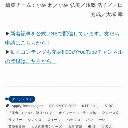
編集チーム：小林 雅／小林 弘美／浅郷 浩子／戸田
秀成／大塚 幸
▶
新着記事を公式LINEで配信しています。友だち
申請はこちらから！
▶
動画コンテンツも充実!ICCのYouTubeチャンネル
の登録はこちらから！
ダイジェスト
Appify Technologies
ICC KYOTO 2022
NTTドコモ
S10G
「美食」について語りつくす
オイシックス・ラ・大地
グロースX
サマリー
シンクロ
スイーツ
ハセマコ
パン
一休
変態美食家
大人の教養シリーズ
山本 憲資
榊 淳
百名店