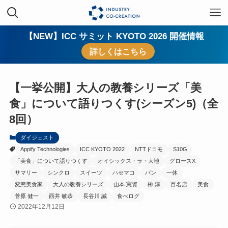
【NEW】ICC サミット KYOTO 2026 開催情報
詳しくはこちら
【一挙公開】大人の教養シリーズ「美
食」について語りつくす(シーズン5)（全
8回）
ダイジェスト
Appify Technologies
ICC KYOTO 2022
NTTドコモ
S10G
「美食」について語りつくす
オイシックス・ラ・大地
グロースX
サマリー
シンクロ
スイーツ
ハセマコ
パン
一休
変態美食家
大人の教養シリーズ
山本 憲資
榊 淳
百名店
美食
菅原 健一
西井 敏恭
長谷川 誠
食べログ
2022年12月12日