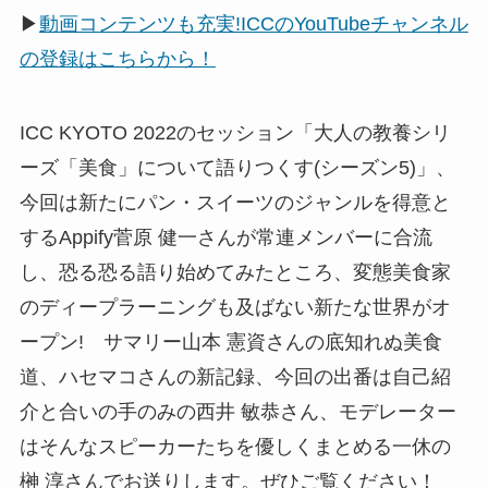
▶
動画コンテンツも充実!ICCのYouTubeチャンネル
の登録はこちらから！
ICC KYOTO 2022のセッション「大人の教養シリ
ーズ「美食」について語りつくす(シーズン5)」、
今回は新たにパン・スイーツのジャンルを得意と
するAppify菅原 健一さんが常連メンバーに合流
し、恐る恐る語り始めてみたところ、変態美食家
のディープラーニングも及ばない新たな世界がオ
ープン! サマリー山本 憲資さんの底知れぬ美食
道、ハセマコさんの新記録、今回の出番は自己紹
介と合いの手のみの西井 敏恭さん、モデレーター
はそんなスピーカーたちを優しくまとめる一休の
榊 淳さんでお送りします。ぜひご覧ください！