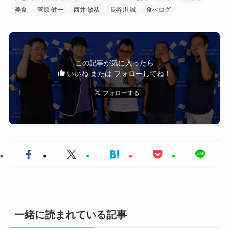
美食
菅原 健一
西井 敏恭
長谷川 誠
食べログ
この記事が気に入ったら
いいね または フォローしてね！
一緒に読まれている記事