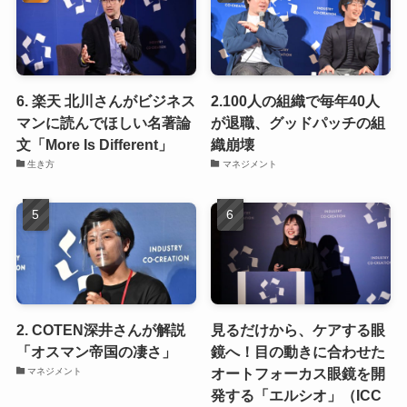
6. 楽天 北川さんがビジネス
2.100人の組織で毎年40人
マンに読んでほしい名著論
が退職、グッドパッチの組
文「More Is Different」
織崩壊
生き方
マネジメント
2. COTEN深井さんが解説
見るだけから、ケアする眼
「オスマン帝国の凄さ」
鏡へ！目の動きに合わせた
オートフォーカス眼鏡を開
マネジメント
発する「エルシオ」（ICC