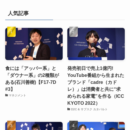
人気記事
食には「アッパー系」と
発売初日で売上1億円!
「ダウナー系」の2種類が
YouTube番組から生まれた
ある(石川善樹)【F17-7D
ブランド「cadre（カド
#3】
レ）」は消費者と共に“求
められる家電”を作る（ICC
マネジメント
KYOTO 2022）
D2C & サブスク カタパルト