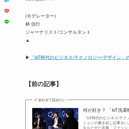
(モデレーター)
林 信行
ジャーナリスト/コンサルタント
▲
▶
「IoT時代のビジネス/テクノロジー/デザイン
【前の記事】
あわせて読みたい
何が好き？ 「IoT洗濯
「IoT時代のビジネス/テ
ションの書き起し記事をいよ
をもたせた衣服「ファッシ