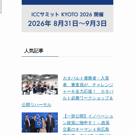
人気記事
カタパルト優勝者・入賞
者、審査員が、チャレンジ
ャーを全力応援！ カタパ
ルト必勝ワークショップ＆
公開リハーサル
【一挙公開】イノベーショ
ン政策に物申す！ – 政策
立案のキーマン x 前広島