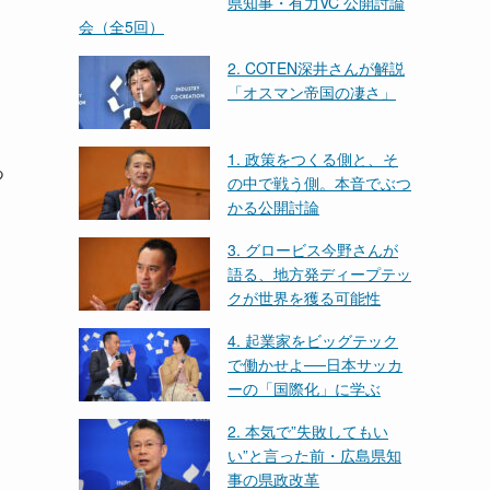
県知事・有力VC 公開討論
会（全5回）
2. COTEN深井さんが解説
「オスマン帝国の凄さ」
1. 政策をつくる側と、そ
つ
の中で戦う側。本音でぶつ
かる公開討論
3. グロービス今野さんが
語る、地方発ディープテッ
クが世界を獲る可能性
4. 起業家をビッグテック
で働かせよ──日本サッカ
ーの「国際化」に学ぶ
2. 本気で”失敗してもい
い”と言った前・広島県知
事の県政改革