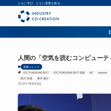
ともに学び、ともに産業を創る。
【
人間の「空気を読むコンピューティン
産業トレンド
ICC FUKUOKA 2017
ICC FUKUOKA 2017 S2B
IoT
monom
田川 欣哉
青木 俊介
2017年8月9日