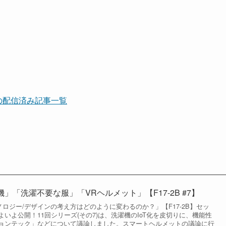
」の配信済み記事一覧
機」「洗濯不要な服」「VRヘルメット」【F17-2B #7】
クノロジー/デザインの考え方はどのように変わるのか？」【F17-2B】セッ
いよ公開！11回シリーズ(その7)は、洗濯機のIoT化を皮切りに、機能性
ョンテック」などについて議論しました。スマートヘルメットの議論に行