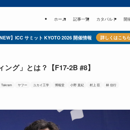
ホーム
記事一覧
カタパルト
開
NEW】ICC サミット KYOTO 2026 開催情報
詳しくはこち
グ」とは？【F17-2B #8】
Takram
ヤフー
ユカイ工学
博報堂
小野 直紀
村上 臣
林 信行