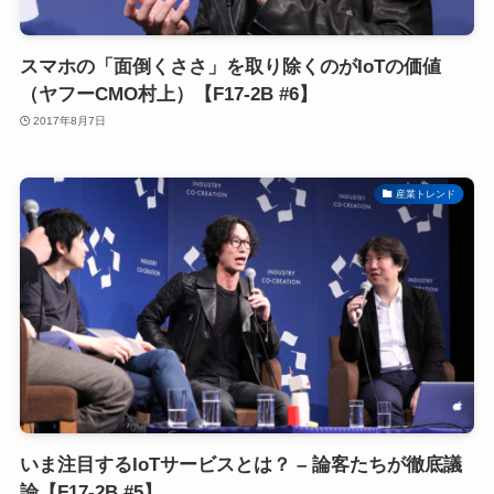
スマホの「面倒くささ」を取り除くのがIoTの価値
（ヤフーCMO村上）【F17-2B #6】
2017年8月7日
産業トレンド
いま注目するIoTサービスとは？ – 論客たちが徹底議
論【F17-2B #5】