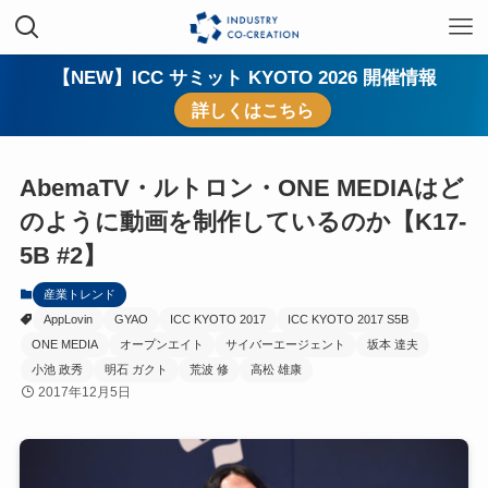
【NEW】ICC サミット KYOTO 2026 開催情報
詳しくはこちら
AbemaTV・ルトロン・ONE MEDIAはど
のように動画を制作しているのか【K17-
5B #2】
産業トレンド
AppLovin
GYAO
ICC KYOTO 2017
ICC KYOTO 2017 S5B
ONE MEDIA
オープンエイト
サイバーエージェント
坂本 達夫
小池 政秀
明石 ガクト
荒波 修
高松 雄康
2017年12月5日