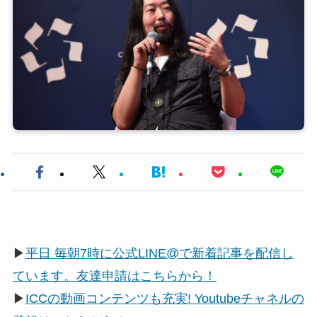
▶
平日 毎朝7時に公式LINE@で新着記事を配信し
ています。友達申請はこちらから！
▶
ICCの動画コンテンツも充実! Youtubeチャネルの