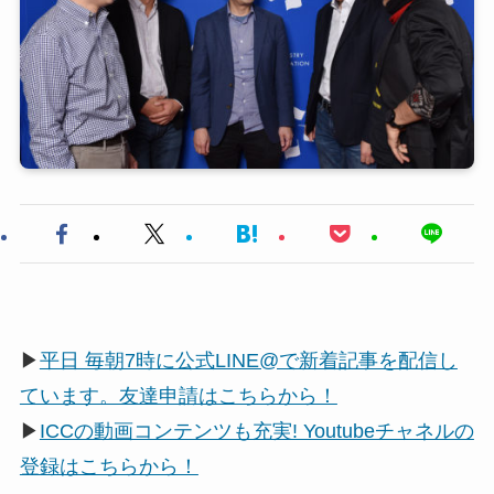
▶
平日 毎朝7時に公式LINE@で新着記事を配信し
ています。友達申請はこちらから！
▶
ICCの動画コンテンツも充実! Youtubeチャネルの
登録はこちらから！