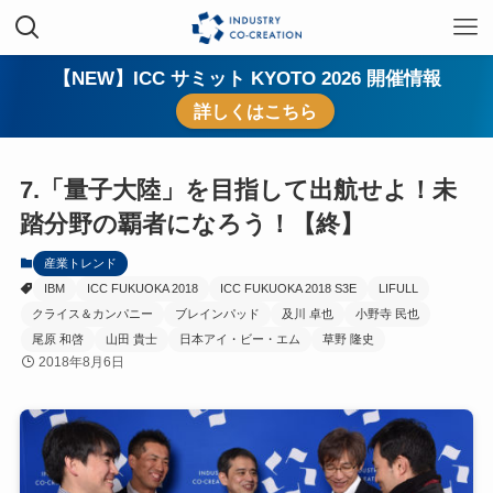
【NEW】ICC サミット KYOTO 2026 開催情報
詳しくはこちら
7.「量子大陸」を目指して出航せよ！未
踏分野の覇者になろう！【終】
産業トレンド
IBM
ICC FUKUOKA 2018
ICC FUKUOKA 2018 S3E
LIFULL
クライス＆カンパニー
ブレインパッド
及川 卓也
小野寺 民也
尾原 和啓
山田 貴士
日本アイ・ビー・エム
草野 隆史
2018年8月6日