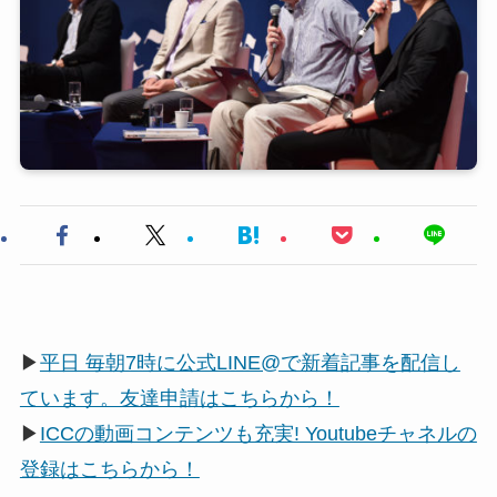
▶
平日 毎朝7時に公式LINE@で新着記事を配信し
ています。友達申請はこちらから！
▶
ICCの動画コンテンツも充実! Youtubeチャネルの
登録はこちらから！