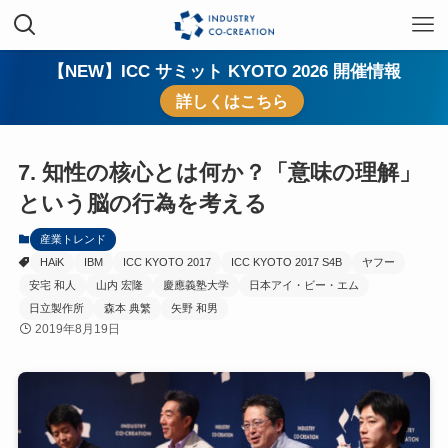
【NEW】ICC サミット KYOTO 2026 開催情報
詳しくはこちら
7. 知性の核心とは何か？「意味の理解」
という脳の行為を考える
産業トレンド
HAiK
IBM
ICC KYOTO 2017
ICC KYOTO 2017 S4B
ヤフー
安宅 和人
山内 宏隆
慶應義塾大学
日本アイ・ビー・エム
日立製作所
森本 典繁
矢野 和男
2019年8月19日