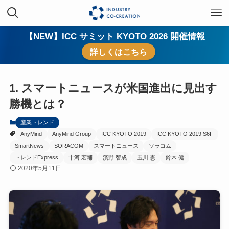
【NEW】ICC サミット KYOTO 2026 開催情報
詳しくはこちら
1. スマートニュースが米国進出に見出す
勝機とは？
産業トレンド
AnyMind
AnyMind Group
ICC KYOTO 2019
ICC KYOTO 2019 S6F
SmartNews
SORACOM
スマートニュース
ソラコム
トレンドExpress
十河 宏輔
濱野 智成
玉川 憲
鈴木 健
2020年5月11日