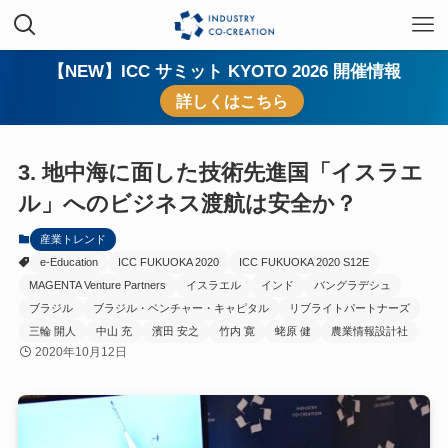
【NEW】ICC サミット KYOTO 2026 開催情報
詳しくはこちら
3. 地中海に面した技術先進国「イスラエ
ル」へのビジネス渡航は安全か？
産業トレンド
e-Education
ICC FUKUOKA 2020
ICC FUKUOKA 2020 S12E
MAGENTA Venture Partners
イスラエル
インド
バングラデシュ
ブラジル
ブラジル・ベンチャー・キャピタル
リブライトパートナーズ
三輪 開人
中山 充
濱田 安之
竹内 寛
蛯原 健
農業情報設計社
2020年10月12日