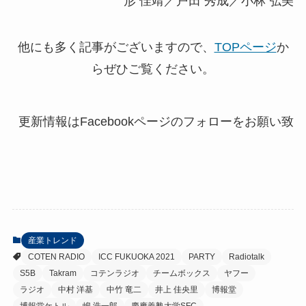
形 佳靖／戸田 秀成／小林 弘美
他にも多く記事がございますので、
TOPページ
か
らぜひご覧ください。
産業トレンド
COTEN RADIO
ICC FUKUOKA 2021
PARTY
Radiotalk
S5B
Takram
コテンラジオ
チームボックス
ヤフー
ラジオ
中村 洋基
中竹 竜二
井上 佳央里
博報堂
博報堂ケトル
嶋 浩一郎
慶應義塾大学SFC