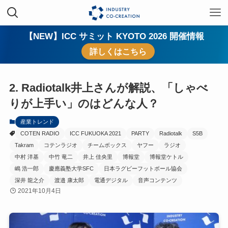
【NEW】ICC サミット KYOTO 2026 開催情報
詳しくはこちら
2. Radiotalk井上さんが解説、「しゃべ
りが上手い」のはどんな人？
産業トレンド
COTEN RADIO
ICC FUKUOKA 2021
PARTY
Radiotalk
S5B
Takram
コテンラジオ
チームボックス
ヤフー
ラジオ
中村 洋基
中竹 竜二
井上 佳央里
博報堂
博報堂ケトル
嶋 浩一郎
慶應義塾大学SFC
日本ラグビーフットボール協会
深井 龍之介
渡邉 康太郎
電通デジタル
音声コンテンツ
2021年10月4日