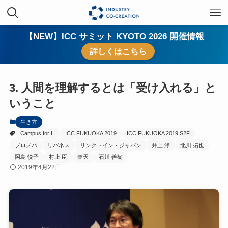
【NEW】ICC サミット KYOTO 2026 開催情報
詳しくはこちら
3. 人間を理解するとは「受け入れる」と
いうこと
生き方
Campus for H
ICC FUKUOKA 2019
ICC FUKUOKA 2019 S2F
プロノバ
リバネス
リンクトイン・ジャパン
井上 浄
北川 拓也
岡島 悦子
村上 臣
楽天
石川 善樹
2019年4月22日