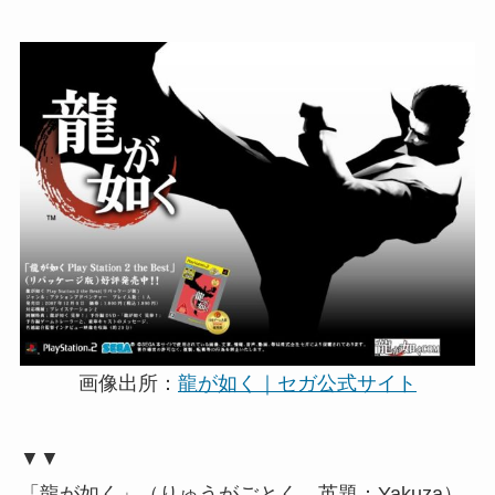
画像出所：
龍が如く｜セガ公式サイト
▼▼
「龍が如く」（りゅうがごとく、英題：Yakuza）