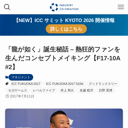
【NEW】ICC サミット KYOTO 2026 開催情報
詳しくはこちら
「龍が如く」誕生秘話 – 熱狂的ファンを
生んだコンセプトメイキング【F17-10A
#2】
マネジメント
ICC FUKUOKA 2017
ICC FUKUOKA 2017 S10A
グッドラックスリー
セガゲームス
レベルファイブ
井上 和久
名越 稔洋
日野 晃博
2017年7月11日