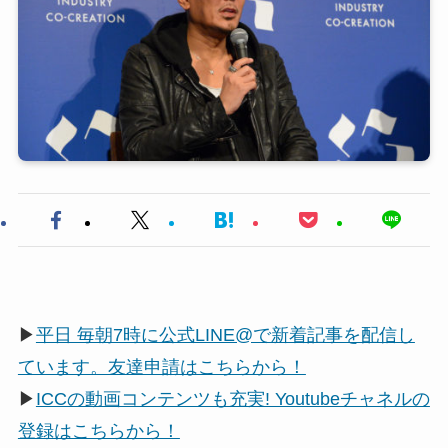
▶
平日 毎朝7時に公式LINE@で新着記事を配信し
ています。友達申請はこちらから！
▶
ICCの動画コンテンツも充実! Youtubeチャネルの
登録はこちらから！