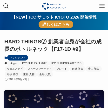
【NEW】ICC サミット KYOTO 2026 開催情報
詳しくはこちら
HARD THINGS⑦ 創業者自身が会社の成
長のボトルネック【F17-1D #9】
マネジメント
akippa
ICC FUKUOKA 2017
ICC FUKUOKA 2017 S1D
ウェルスナビ
スペースマーケット
プレイド
倉橋 健太
柴山 和久
琴坂 将広
重松 大輔
金谷 元気
2017年9月29日