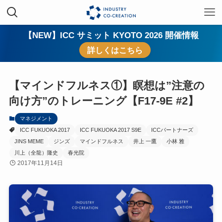
【NEW】ICC サミット KYOTO 2026 開催情報
詳しくはこちら
【マインドフルネス①】瞑想は”注意の
向け方”のトレーニング【F17-9E #2】
マネジメント
ICC FUKUOKA 2017
ICC FUKUOKA 2017 S9E
ICCパートナーズ
JINS MEME
ジンズ
マインドフルネス
井上 一鷹
小林 雅
川上（全龍）隆史
春光院
2017年11月14日