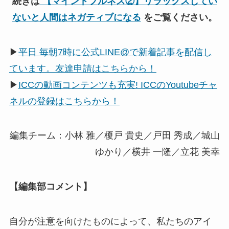
続きは
【マインドフルネス②】リラックスしてい
ないと人間はネガティブになる
をご覧ください。
▶
平日 毎朝7時に公式LINE@で新着記事を配信し
ています。友達申請はこちらから！
▶
ICCの動画コンテンツも充実! ICCのYoutubeチャ
ネルの登録はこちらから！
編集チーム：小林 雅／榎戸 貴史／戸田 秀成／城山
ゆかり／横井 一隆／立花 美幸
【編集部コメント】
自分が注意を向けたものによって、私たちのアイ