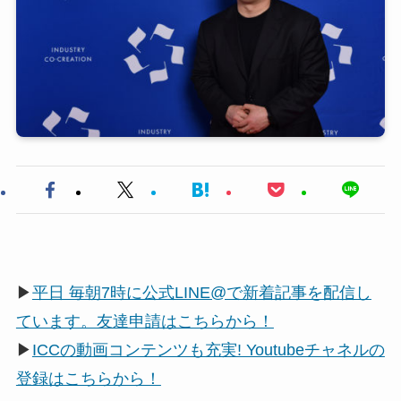
▶
平日 毎朝7時に公式LINE@で新着記事を配信し
ています。友達申請はこちらから！
▶
ICCの動画コンテンツも充実! Youtubeチャネルの
登録はこちらから！