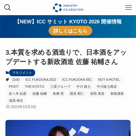
【NEW】ICC サミット KYOTO 2026 開催情報
詳しくはこちら
3.本質を求める酒造りで、日本酒をアッ
プデートする新政酒造 佐藤 祐輔さん
マネジメント
2100
ICC FUKUOKA 2022
ICC FUKUOKA S5C
NOT A HOTEL
PIVOT
THE KYOTO
三星グループ
中川 政七
中川政七商店
佐々木 紀彦
佐藤 祐輔
各務 亮
国見 昭仁
岩田 真吾
新政酒造
濵渦 伸次
2022年10月3日