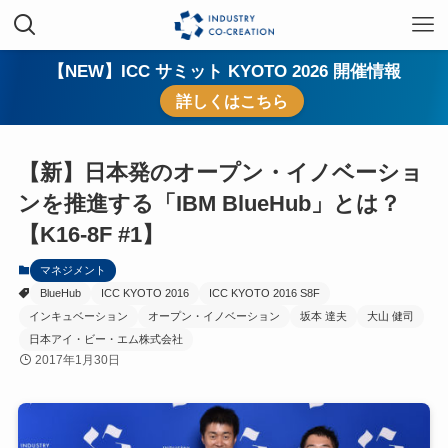
【NEW】ICC サミット KYOTO 2026 開催情報
詳しくはこちら
【新】日本発のオープン・イノベーショ
ンを推進する「IBM BlueHub」とは？
【K16-8F #1】
マネジメント
BlueHub
ICC KYOTO 2016
ICC KYOTO 2016 S8F
インキュベーション
オープン・イノベーション
坂本 達夫
大山 健司
日本アイ・ビー・エム株式会社
2017年1月30日