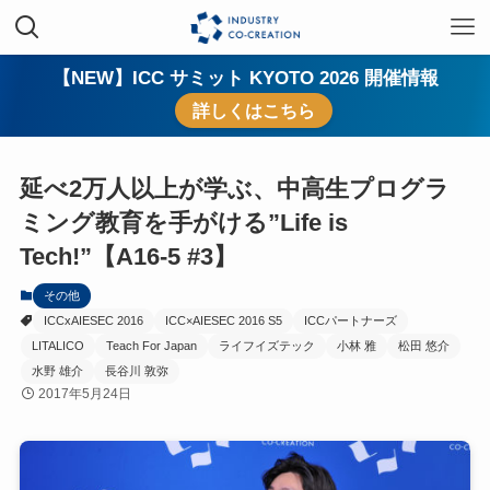
【NEW】ICC サミット KYOTO 2026 開催情報
詳しくはこちら
延べ2万人以上が学ぶ、中高生プログラ
ミング教育を手がける”Life is
Tech!”【A16-5 #3】
その他
ICCxAIESEC 2016
ICC×AIESEC 2016 S5
ICCパートナーズ
LITALICO
Teach For Japan
ライフイズテック
小林 雅
松田 悠介
水野 雄介
長谷川 敦弥
2017年5月24日