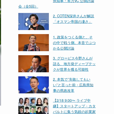
県知事・有力VC 公開討論
会（全5回）
2. COTEN深井さんが解説
「オスマン帝国の凄さ」
1. 政策をつくる側と、そ
の中で戦う側。本音でぶつ
かる公開討論
3. グロービス今野さんが
語る、地方発ディープテッ
クが世界を獲る可能性
2. 本気で”失敗してもい
い”と言った前・広島県知
事の県政改革
【2/18 9:00〜 ライブ中
継】スタートアップ・カタ
パルトに集う気鋭の起業家