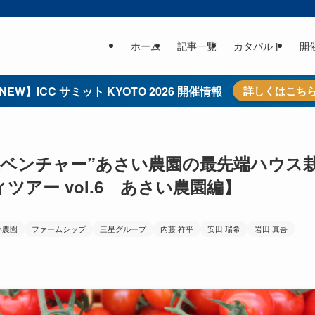
ホーム
記事一覧
カタパルト
開
NEW】ICC サミット KYOTO 2026 開催情報
詳しくはこち
業ベンチャー”あさい農園の最先端ハウス
ツアー vol.6 あさい農園編】
い農園
ファームシップ
三星グループ
内藤 祥平
安田 瑞希
岩田 真吾