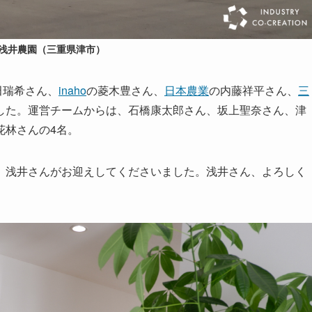
浅井農園（三重県津市）
田瑞希さん、
inaho
の菱木豊さん、
日本農業
の内藤祥平さん、
三
した。運営チームからは、石橋康太郎さん、坂上聖奈さん、津
花林さんの4名。
、浅井さんがお迎えしてくださいました。浅井さん、よろしく