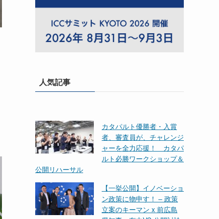
人気記事
カタパルト優勝者・入賞
者、審査員が、チャレンジ
ャーを全力応援！ カタパ
ルト必勝ワークショップ＆
公開リハーサル
【一挙公開】イノベーショ
ン政策に物申す！ – 政策
立案のキーマン x 前広島