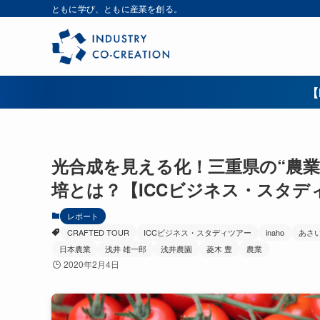
ともに学び、ともに産業を創る。
【
光合成を見える化！三重県の“農
培とは？【ICCビジネス・スタディ
レポート
CRAFTED TOUR
ICCビジネス・スタディツアー
inaho
あさ
日本農業
浅井 雄一郎
浅井農園
菱木 豊
農業
2020年2月4日