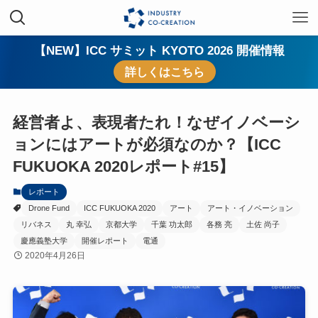
【NEW】ICC サミット KYOTO 2026 開催情報
詳しくはこちら
経営者よ、表現者たれ！なぜイノベーシ
ョンにはアートが必須なのか？【ICC
FUKUOKA 2020レポート#15】
レポート
Drone Fund
ICC FUKUOKA 2020
アート
アート・イノベーション
リバネス
丸 幸弘
京都大学
千葉 功太郎
各務 亮
土佐 尚子
慶應義塾大学
開催レポート
電通
2020年4月26日