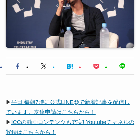
▶
平日 毎朝7時に公式LINE@で新着記事を配信し
ています。友達申請はこちらから！
▶
ICCの動画コンテンツも充実! Youtubeチャネルの
登録はこちらから！