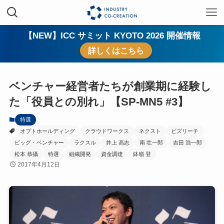
【NEW】ICC サミット KYOTO 2026 開催情報
詳しくはこちら
ベンチャー経営者たちが創業期に経験し
た「役員との別れ」【SP-MN5 #3】
特選
オプトホールディング
クラウドワークス
ネクスト
ビズリーチ
ビッグ・ベンチャー
ラクスル
井上 高志
南 壮一郎
吉田 浩一郎
松本 恭攝
特選
組織開発
資金調達
鉢嶺 登
2017年4月12日