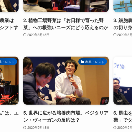
、農業は
2. 植物工場野菜は「お日様で育った野
3. 細
シフトす
菜」への根強いニーズにどう応えるのか
の切り身
2020年5月18日
2020年5
業トレンド
産業トレンド
ム”は、エ
5. 世界に広がる培養肉市場。ベジタリア
6. 昆
ン・ヴィーガンの反応は？
業」で
2020年5月18日
2020年5