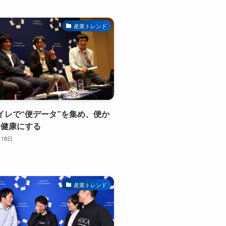
産業トレンド
oTトイレで“便データ”を集め、便か
を健康にする
月18日
産業トレンド