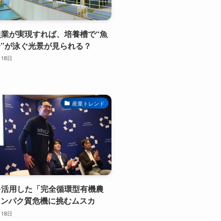
胞農業が実現すれば、培養槽で“魚
”が泳ぐ光景が見られる？
月18日
産業トレンド
虫を活用した「完全循環型有機農
タンパク質危機に挑むムスカ
月18日