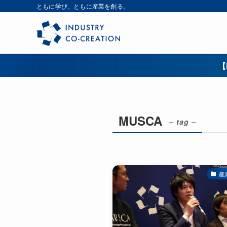
ともに学び、ともに産業を創る。
【
MUSCA
– tag –
産