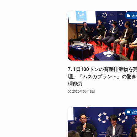
産
7. 1日100トンの畜産排泄物を
理。「ムスカプラント」の驚き
理能力
2020年5月18日
産