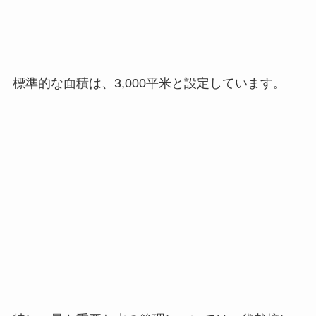
特に、最も重要な水の管理については、袋栽培に
最適化されたセンサーを開発して自動化していま
す。
これにより、誰でも簡単に、 水の管理を最適化す
ることが可能です。
このセンサーの開発は墨田区の先進的な町工場で
ある、浜野製作所さんにサポートを頂き、量産に
向けて連携をして動いています。