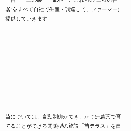
苗については、自動制御ができ、かつ無農薬で育
てることができる閉鎖型の施設「苗テラス」を自
社で開発し、一般比15％のコスト減を可能にしま
した。
かつ、ハウスのすぐ隣にテラスを設置しそこから
苗を供給することで、苗の品質、ひいては栽培の
品質を担保することができるようにしました。
またLEAPでは、畑の土を一切使いません。