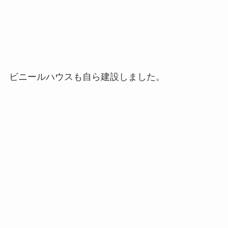
そして幾度となく、栽培の失敗を繰り返しまし
た。