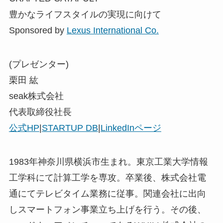
1983年神奈川県横浜市生まれ。東京工業大学情報
工学科にて計算工学を専攻。卒業後、株式会社電
通にてテレビタイム業務に従事。関連会社に出向
しスマートフォン事業立ち上げを行う。その後、
ハードウェアベンチャーであるWHILL株式会社の
創業にCOOとして参画。2014年4月seak株式会社
を創業し、代表取締役に就任。個人として藤沢市
認定新規就農者となり、その後法人として藤沢市
初の認定を取得。農業の担い手における中心経営
体として位置付けられた後、農地の確保から販路
の開拓に至るまで、農業に必要な機能を全て提供
する垂直統合の農業プラットフォーム「LEAP」を
開発・展開。LEAPを通じて「農業のフランチャイ
ズ化」を目指す。