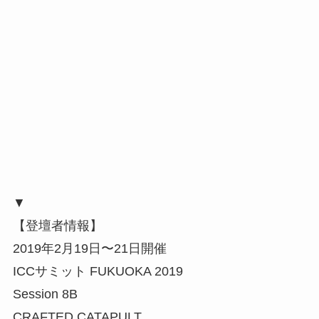
2019年2月19日〜21日開催
ICCサミット FUKUOKA 2019
Session 8B
CRAFTED CATAPULT
豊かなライフスタイルの実現に向けて
Sponsored by
Lexus International Co.
(プレゼンター)
栗田 紘
seak株式会社
代表取締役社長
公式HP
|
STARTUP DB
|
LinkedInページ