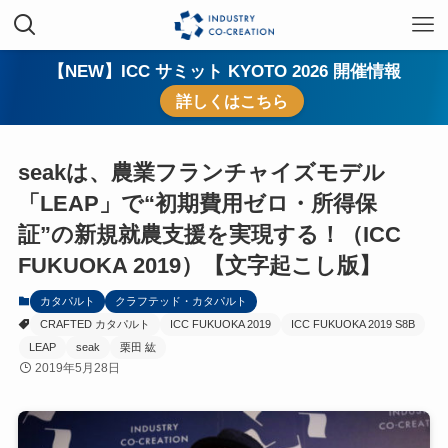
【NEW】ICC サミット KYOTO 2026 開催情報
詳しくはこちら
seakは、農業フランチャイズモデル
「LEAP」で“初期費用ゼロ・所得保
証”の新規就農支援を実現する！（ICC
FUKUOKA 2019）【文字起こし版】
カタパルト
クラフテッド・カタパルト
CRAFTED カタパルト
ICC FUKUOKA 2019
ICC FUKUOKA 2019 S8B
LEAP
seak
栗田 紘
2019年5月28日