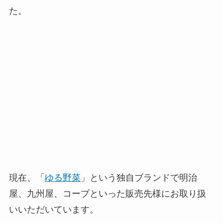
現在、「
ゆる野菜
」という独自ブランドで明治
屋、九州屋、コープといった販売先様にお取り扱
いいただいています。
展開しているのは、トマト2種類、キュウリ、ズッ
キーニ、イチゴの5品目です。
自身の試行錯誤のプロセスをパッケージ化し
た「LEAP」
私はこのように、森のような農地の開拓からしか
るべき販売先様にお取り扱いいただけるようにな