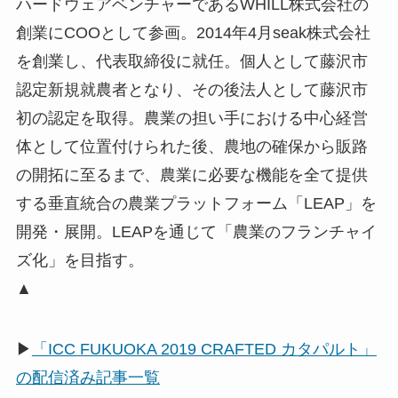
▲
▶
「ICC FUKUOKA 2019 CRAFTED カタパルト」
の配信済み記事一覧
栗田 紘氏
seak（シーク）の栗田と申します。よ
ろしくお願いします。
私たちは「
LEAP（リープ）
」という農業の仕組み
をつくっています。