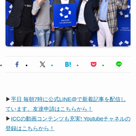
▶
平日 毎朝7時に公式LINE@で新着記事を配信し
ています。友達申請はこちらから！
▶
ICCの動画コンテンツも充実! Youtubeチャネルの
登録はこちらから！