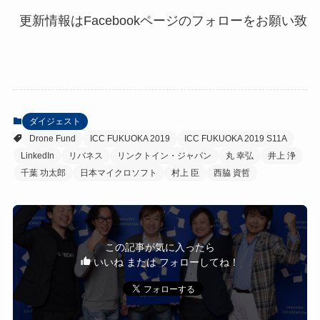
更新情報はFacebookページのフォローをお願い致
ダイジェスト
Drone Fund
ICC FUKUOKA 2019
ICC FUKUOKA 2019 S11A
LinkedIn
リバネス
リンクトイン・ジャパン
丸 幸弘
井上 浄
千葉 功太郎
日本マイクロソフト
村上 臣
西脇 資哲
この記事が気に入ったら
いいね または フォローしてね！