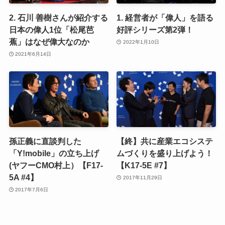
2. 石川 善樹さんが紹介する
1. 経営者が「偉人」を語る
日本の偉人1位「松尾芭
好評シリーズ第2弾！
蕉」はなぜ偉大なのか
2022年1月10日
2021年6月14日
孫正義に直談判した
【終】共に産業エコシステ
「Y!mobile」の立ち上げ
ムづくりを盛り上げよう！
(ヤフーCMO村上）【F17-
【K17-5E #7】
5A #4】
2017年11月29日
2017年7月6日