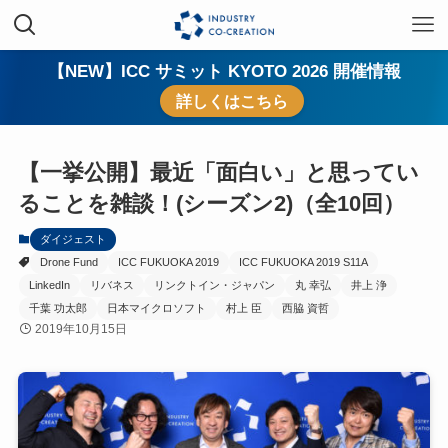
【NEW】ICC サミット KYOTO 2026 開催情報
詳しくはこちら
【一挙公開】最近「面白い」と思ってい
ることを雑談！(シーズン2)（全10回）
ダイジェスト
Drone Fund
ICC FUKUOKA 2019
ICC FUKUOKA 2019 S11A
LinkedIn
リバネス
リンクトイン・ジャパン
丸 幸弘
井上 浄
千葉 功太郎
日本マイクロソフト
村上 臣
西脇 資哲
2019年10月15日