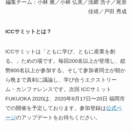
編集チーム：小林 雅／小林 弘美／浅郷 浩子／尾形
佳靖／戸田 秀成
ICCサミットとは？
ICCサミットは「ともに学び、ともに産業を創
る。」ための場です。毎回200名以上が登壇し、総
勢800名以上が参加する。そして参加者同士が朝か
ら晩まで真剣に議論し、学び合うエクストリー
ム・カンファレンスです。次回 ICCサミット
FUKUOKA 2020は、2020年9月17日〜20日 福岡市
での開催を予定しております。参加登録は
公式ペ
ージ
のアップデートをお待ちください。