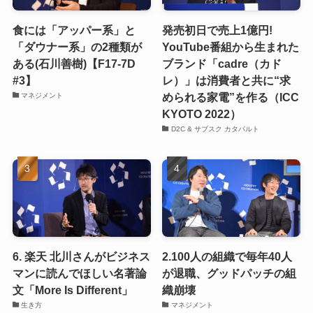
食には「アッパー系」と
発売初日で売上1億円!
「ダウナー系」の2種類が
YouTube番組から生まれた
ある(石川善樹)【F17-7D
ブランド「cadre（カド
#3】
レ）」は消費者と共に“求
められる家電”を作る（ICC
マネジメント
KYOTO 2022）
D2C & サブスク カタパルト
6. 楽天 北川さんがビジネス
2.100人の組織で毎年40人
マンに読んでほしい名著論
が退職、グッドパッチの組
文「More Is Different」
織崩壊
生き方
マネジメント