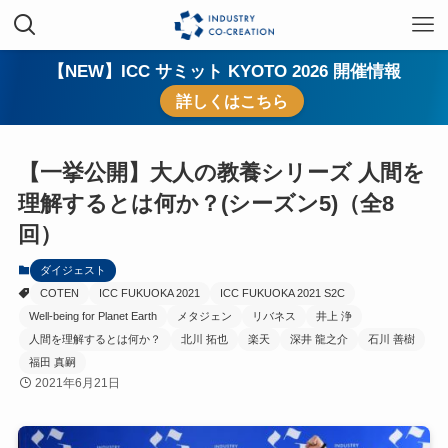
【NEW】ICC サミット KYOTO 2026 開催情報
詳しくはこちら
【一挙公開】大人の教養シリーズ 人間を
理解するとは何か？(シーズン5)（全8
回）
ダイジェスト
COTEN
ICC FUKUOKA 2021
ICC FUKUOKA 2021 S2C
Well-being for Planet Earth
メタジェン
リバネス
井上 浄
人間を理解するとは何か？
北川 拓也
楽天
深井 龍之介
石川 善樹
福田 真嗣
2021年6月21日