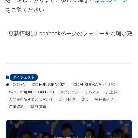
を予定しております。参加登録などは
公式ページ
をご覧ください。
更新情報はFacebookページのフォローをお願い致
ダイジェスト
COTEN
ICC FUKUOKA 2021
ICC FUKUOKA 2021 S2C
Well-being for Planet Earth
メタジェン
リバネス
井上 浄
人間を理解するとは何か？
北川 拓也
楽天
深井 龍之介
石川 善樹
福田 真嗣