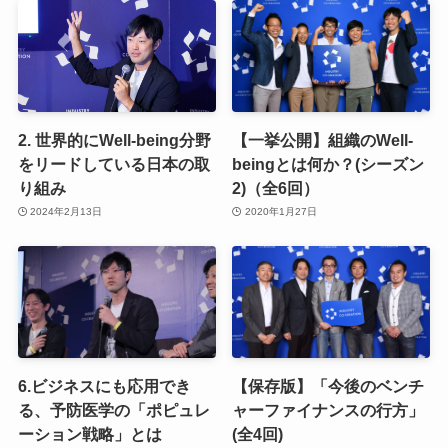
2. 世界的にWell-being分野
【一挙公開】組織のWell-
をリードしている日本の取
beingとは何か？(シーズン
り組み
2)（全6回）
2024年2月13日
2020年1月27日
6.ビジネスにも応用でき
【保存版】「今後のベンチ
る、予防医学の「ポピュレ
ャーファイナンスの行方」
ーション戦略」とは
(全4回)