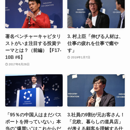
著名ベンチャーキャピタリ
3. 村上臣「伸びる人材は、
ストがいま注目する投資テ
仕事の疲れを仕事で癒や
ーマとは？（前編）【F17-
す」
10B #6】
2019年1月7日
2017年6月26日
「95％の中国人はまだパス
3.社員の9割が元お客さん！
ポートを持っていない」本
「北欧、暮らしの道具店」
当の”爆買い”はこれからだ
が考える顧客を理解する仕