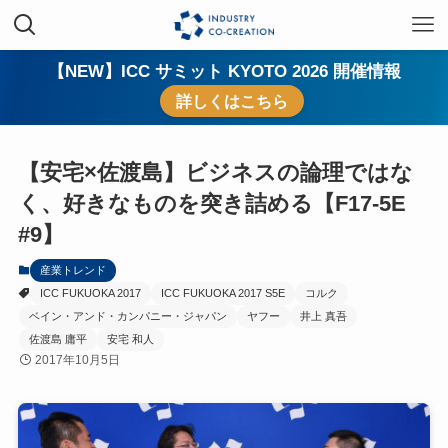
【NEW】ICC サミット KYOTO 2026 開催情報
詳しくはこちら
【安宅×佐渡島】ビジネスの論理ではな
く、好きなものを突き詰める【F17-5E
#9】
産業トレンド
ICC FUKUOKA 2017
ICC FUKUOKA 2017 S5E
コルク
ベイン・アンド・カンパニー・ジャパン
ヤフー
井上 真吾
佐渡島 庸平
安宅 和人
2017年10月5日