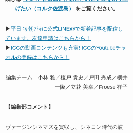
げたい（コルク佐渡島）
をご覧ください。
▶
平日 毎朝7時に公式LINE@で新着記事を配信し
ています。友達申請はこちらから！
▶
ICCの動画コンテンツも充実! ICCのYoutubeチャ
ネルの登録はこちらから！
編集チーム：小林 雅／榎戸 貴史／戸田 秀成／横井
一隆／立花 美幸／Froese 祥子
【編集部コメント】
ヴァージンシネマズを買収し、シネコン時代の波