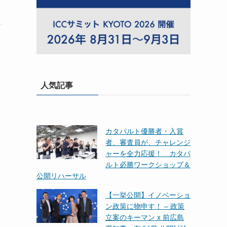
ん
人気記事
カタパルト優勝者・入賞
者、審査員が、チャレンジ
ャーを全力応援！ カタパ
ルト必勝ワークショップ＆
公開リハーサル
【一挙公開】イノベーショ
ン政策に物申す！ – 政策
立案のキーマン x 前広島