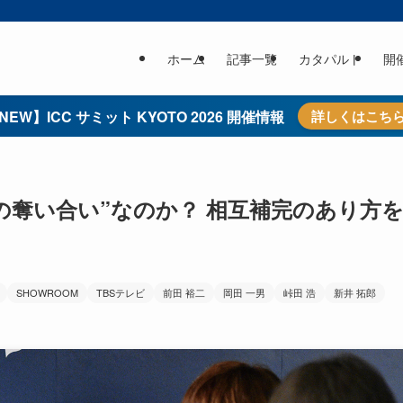
ホーム
記事一覧
カタパルト
開
NEW】ICC サミット KYOTO 2026 開催情報
詳しくはこち
ウの奪い合い”なのか？ 相互補完のあり方
SHOWROOM
TBSテレビ
前田 裕二
岡田 一男
峠田 浩
新井 拓郎