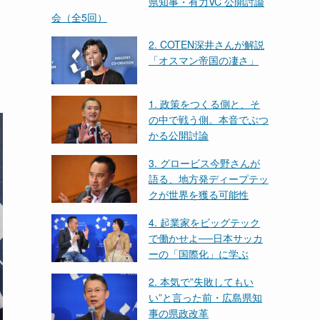
県知事・有力VC 公開討論
会（全5回）
2. COTEN深井さんが解説
「オスマン帝国の凄さ」
1. 政策をつくる側と、そ
の中で戦う側。本音でぶつ
かる公開討論
3. グロービス今野さんが
語る、地方発ディープテッ
クが世界を獲る可能性
4. 起業家をビッグテック
で働かせよ──日本サッカ
ーの「国際化」に学ぶ
2. 本気で”失敗してもい
い”と言った前・広島県知
事の県政改革