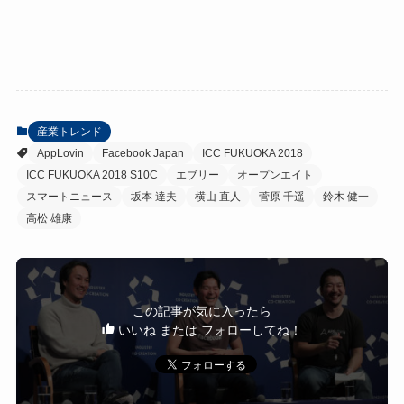
産業トレンド
AppLovin
Facebook Japan
ICC FUKUOKA 2018
ICC FUKUOKA 2018 S10C
エブリー
オープンエイト
スマートニュース
坂本 達夫
横山 直人
菅原 千遥
鈴木 健一
高松 雄康
この記事が気に入ったら
いいね または フォローしてね！