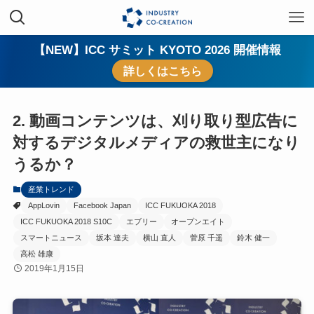
【NEW】ICC サミット KYOTO 2026 開催情報
詳しくはこちら
2. 動画コンテンツは、刈り取り型広告に
対するデジタルメディアの救世主になり
うるか？
産業トレンド
AppLovin
Facebook Japan
ICC FUKUOKA 2018
ICC FUKUOKA 2018 S10C
エブリー
オープンエイト
スマートニュース
坂本 達夫
横山 直人
菅原 千遥
鈴木 健一
高松 雄康
2019年1月15日