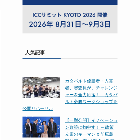
人気記事
カタパルト優勝者・入賞
者、審査員が、チャレンジ
ャーを全力応援！ カタパ
ルト必勝ワークショップ＆
公開リハーサル
【一挙公開】イノベーショ
ン政策に物申す！ – 政策
立案のキーマン x 前広島