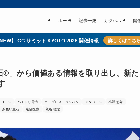
ホーム
記事一覧
カタパルト
開
NEW】ICC サミット KYOTO 2026 開催情報
詳しくはこち
石®」から価値ある情報を取り出し、新た
す
ドローン
ハチドリ電力
ボーダレス・ジャパン
メタジェン
小野 悠希
茶色い宝石
遠隔医療
鷲谷 聡之