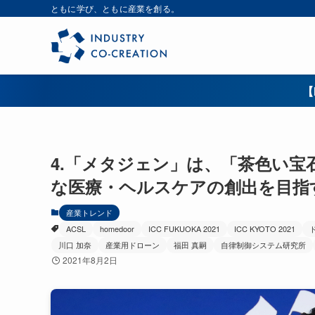
ともに学び、ともに産業を創る。
【
4.「メタジェン」は、「茶色い宝
な医療・ヘルスケアの創出を目指
産業トレンド
ACSL
homedoor
ICC FUKUOKA 2021
ICC KYOTO 2021
川口 加奈
産業用ドローン
福田 真嗣
自律制御システム研究所
2021年8月2日