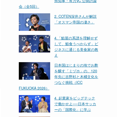
県知事・有力VC 公開討論
会（全5回）
2. COTEN深井さんが解説
「オスマン帝国の凄さ」
4.「鮨屋の系譜を理解せず
して、鮨食うべからず」ビ
ジネスに通じる美食家の教
え
日本国はじまりの地でお酢
を醸す「ミヅホ」の、120
年先に吉野杉と木桶文化を
つなぐ挑戦（ICC
FUKUOKA 2026）
4. 起業家をビッグテック
で働かせよ──日本サッカ
ーの「国際化」に学ぶ