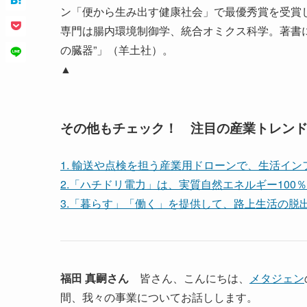
ン「便から生み出す健康社会」で最優秀賞を受賞
専門は腸内環境制御学、統合オミクス科学。著書に
の臓器”」（羊土社）。
▲
その他もチェック！ 注目の産業トレン
1. 輸送や点検を担う産業用ドローンで、生活イン
2.「ハチドリ電力」は、実質自然エネルギー10
3.「暮らす」「働く」を提供して、路上生活の脱出と
福田 真嗣さん
皆さん、こんにちは、
メタジェン
間、我々の事業についてお話しします。