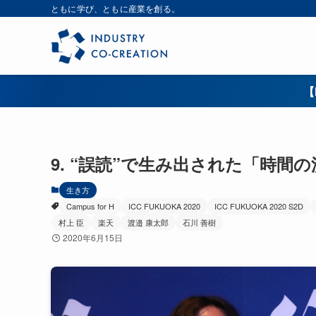
ともに学び、ともに産業を創る。
【
9. “誤読”で生み出された「時間
生き方
Campus for H
ICC FUKUOKA 2020
ICC FUKUOKA 2020 S2D
村上 臣
楽天
渡邉 康太郎
石川 善樹
2020年6月15日