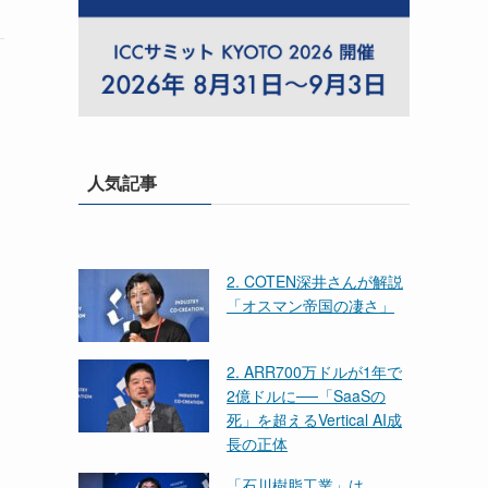
人気記事
2. COTEN深井さんが解説
「オスマン帝国の凄さ」
2. ARR700万ドルが1年で
2億ドルに──「SaaSの
死」を超えるVertical AI成
長の正体
「石川樹脂工業」は、