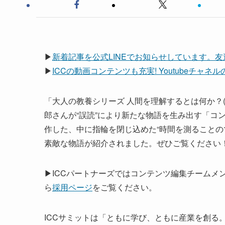
▶
新着記事を公式LINEでお知らせしています。
▶
ICCの動画コンテンツも充実! Youtubeチャ
「大人の教養シリーズ 人間を理解するとは何か？(シー
郎さんが“誤読”により新たな物語を生み出す「コ
作した、中に指輪を閉じ込めた“時間を測ることの
素敵な物語が紹介されました。ぜひご覧ください
▶ICCパートナーズではコンテンツ編集チームメ
ら
採用ページ
をご覧ください。
ICCサミットは「ともに学び、ともに産業を創る。