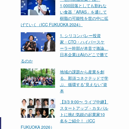
1,000回落としても割れな
い食器「ARAS」を通して
樹脂の可能性を世の中に拡
げていく（ICC FUKUOKA 2024）
1. シリコンバレー投資
家・CTO・ハイパースケ
ーラー幹部が本音で激論、
日本企業はAIのどこで勝て
るのか
地域の課題から産業を創
る。那須コネクテッドで学
ぶ、循環する”見えない”資
本
【3/3 9:00〜 ライブ中継】
スタートアップ・カタパル
トに挑む気鋭の起業家10
名をご紹介！（ICC
FUKUOKA 2026）