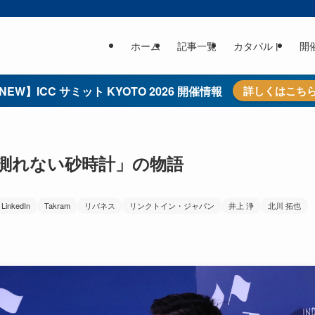
ホーム
記事一覧
カタパルト
開
NEW】ICC サミット KYOTO 2026 開催情報
詳しくはこち
の測れない砂時計」の物語
LinkedIn
Takram
リバネス
リンクトイン・ジャパン
井上 浄
北川 拓也