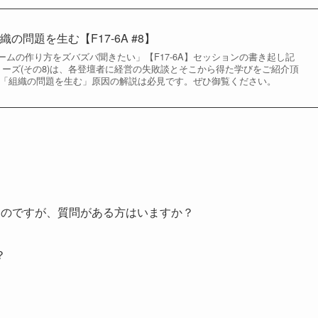
の問題を生む【F17-6A #8】
ムの作り方をズバズバ聞きたい」【F17-6A】セッションの書き起し記
リーズ(その8)は、各登壇者に経営の失敗談とそこから得た学びをご紹介頂
んの「組織の問題を生む」原因の解説は必見です。ぜひ御覧ください。
のですが、質問がある方はいますか？
？