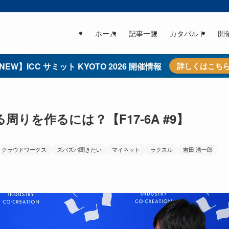
ホーム
記事一覧
カタパルト
開
NEW】ICC サミット KYOTO 2026 開催情報
詳しくはこち
りを作るには？【F17-6A #9】
クラウドワークス
ズバズバ聞きたい
マイネット
ラクスル
吉田 浩一郎