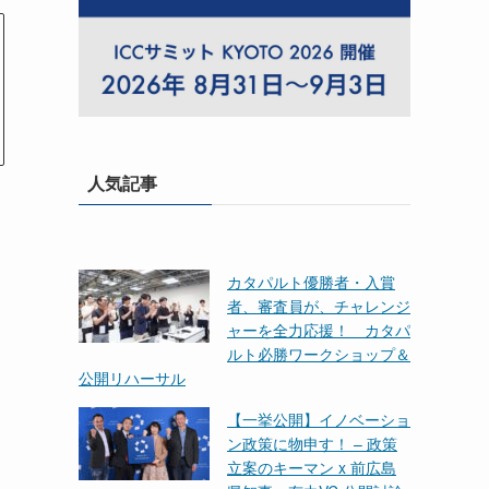
人気記事
カタパルト優勝者・入賞
者、審査員が、チャレンジ
ャーを全力応援！ カタパ
ルト必勝ワークショップ＆
公開リハーサル
【一挙公開】イノベーショ
ン政策に物申す！ – 政策
立案のキーマン x 前広島