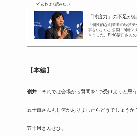
あわせて読みたい
「忖度力」の不足が組織
「個性的な創業者の経営チー
事をいよいよ公開！9回シ
きました。FiNC溝口さ
【本編】
嶺井
それでは会場から質問を1つ受けようと思う
五十嵐さんもし何かありましたらどうでしょうか
五十嵐さんぜひ。