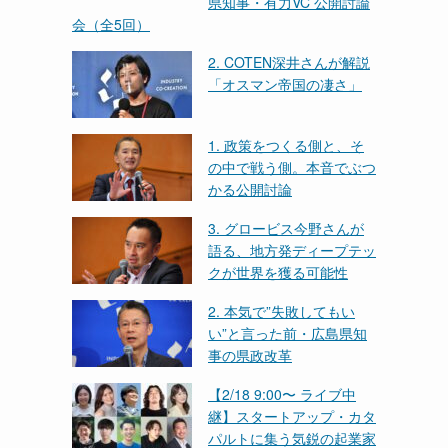
県知事・有力VC 公開討論
会（全5回）
2. COTEN深井さんが解説
「オスマン帝国の凄さ」
1. 政策をつくる側と、そ
の中で戦う側。本音でぶつ
かる公開討論
3. グロービス今野さんが
語る、地方発ディープテッ
クが世界を獲る可能性
2. 本気で”失敗してもい
い”と言った前・広島県知
事の県政改革
【2/18 9:00〜 ライブ中
継】スタートアップ・カタ
パルトに集う気鋭の起業家