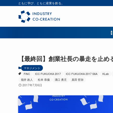
ともに学び、ともに産業を創る。
【
【最終回】創業社長の暴走を止める周
マネジメント
FiNC
ICC FUKUOKA 2017
ICC FUKUOKA 2017 S6A
KLab
嶺井 政人
松本 恭攝
溝口 勇児
真田 哲弥
2017年7月6日