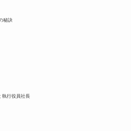
の秘訣
役 執行役員社長