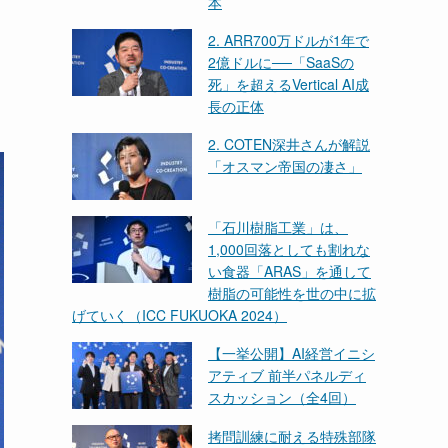
本
2. ARR700万ドルが1年で
2億ドルに──「SaaSの
死」を超えるVertical AI成
長の正体
2. COTEN深井さんが解説
「オスマン帝国の凄さ」
「石川樹脂工業」は、
1,000回落としても割れな
い食器「ARAS」を通して
樹脂の可能性を世の中に拡
げていく（ICC FUKUOKA 2024）
【一挙公開】AI経営イニシ
アティブ 前半パネルディ
スカッション（全4回）
拷問訓練に耐える特殊部隊