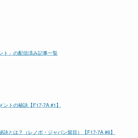
ント」の配信済み記事一覧
トの秘訣【F17-7A #1】
とは？（レノボ・ジャパン留目）【F17-7A #6】