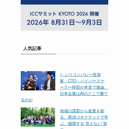
人気記事
1. シリコンバレー投資
家・CTO・ハイパースケ
ーラー幹部が本音で激論、
日本企業はAIのどこで勝て
るのか
地域の課題から産業を創
る。那須コネクテッドで学
ぶ、循環する”見えない”資