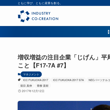
ともに学び、ともに産業を創る。
【
増収増益の注目企業「じげん」平
こと【F17-7A #7】
マネジメント
ICC FUKUOKA 2017
ICC FUKUOKA 2017 S7A
NECパーソナル
留目 真伸
青柳 直樹
2017年12月12日