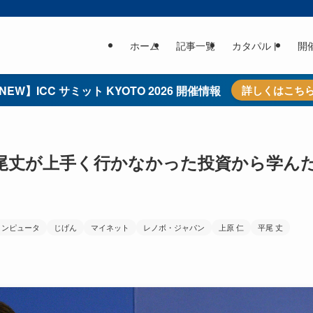
ホーム
記事一覧
カタパルト
開
NEW】ICC サミット KYOTO 2026 開催情報
詳しくはこち
尾丈が上手く行かなかった投資から学ん
コンピュータ
じげん
マイネット
レノボ・ジャパン
上原 仁
平尾 丈