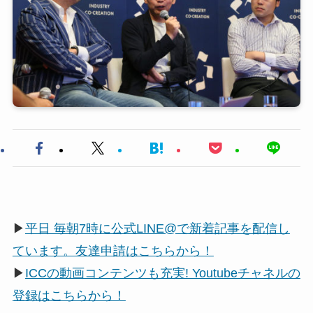
▶
平日 毎朝7時に公式LINE@で新着記事を配信し
ています。友達申請はこちらから！
▶
ICCの動画コンテンツも充実! Youtubeチャネルの
登録はこちらから！