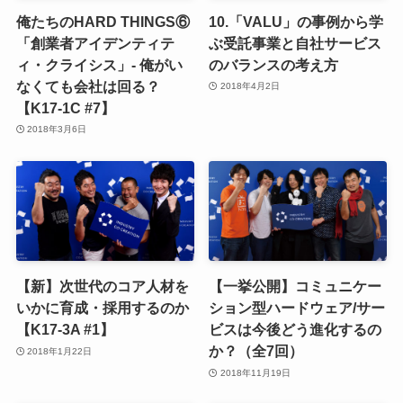
俺たちのHARD THINGS⑥
10.「VALU」の事例から学
「創業者アイデンティテ
ぶ受託事業と自社サービス
ィ・クライシス」- 俺がい
のバランスの考え方
なくても会社は回る？
2018年4月2日
【K17-1C #7】
2018年3月6日
【新】次世代のコア人材を
【一挙公開】コミュニケー
いかに育成・採用するのか
ション型ハードウェア/サー
【K17-3A #1】
ビスは今後どう進化するの
か？（全7回）
2018年1月22日
2018年11月19日