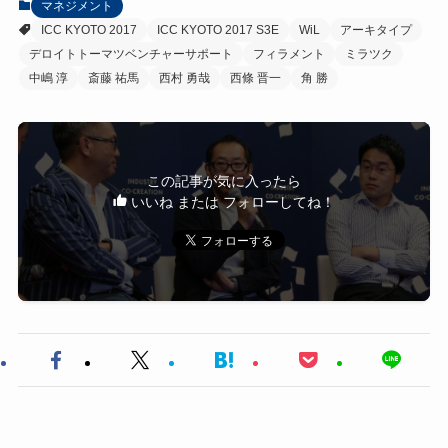
マネジメント
ICC KYOTO 2017
ICC KYOTO 2017 S3E
WiL
アーキタイプ
デロイトトーマツベンチャーサポート
フィラメント
ミラツク
中嶋 淳
斎藤 祐馬
西村 勇哉
西條 晋一
角 勝
この記事が気に入ったら
いいね または フォローしてね！