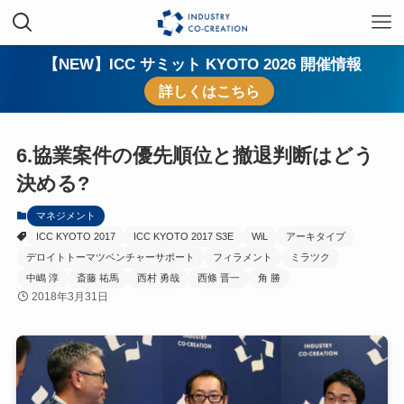
【NEW】ICC サミット KYOTO 2026 開催情報
詳しくはこちら
6.協業案件の優先順位と撤退判断はどう
決める?
マネジメント
ICC KYOTO 2017
ICC KYOTO 2017 S3E
WiL
アーキタイプ
デロイトトーマツベンチャーサポート
フィラメント
ミラツク
中嶋 淳
斎藤 祐馬
西村 勇哉
西條 晋一
角 勝
2018年3月31日