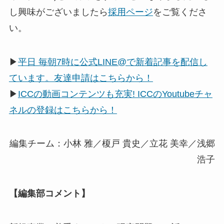
し興味がございましたら
採用ページ
をご覧くださ
い。
▶
平日 毎朝7時に公式LINE@で新着記事を配信し
ています。友達申請はこちらから！
▶
ICCの動画コンテンツも充実! ICCのYoutubeチャ
ネルの登録はこちらから！
編集チーム：小林 雅／榎戸 貴史／立花 美幸／浅郷
浩子
【編集部コメント】