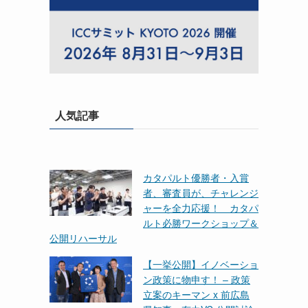
人気記事
カタパルト優勝者・入賞
者、審査員が、チャレンジ
ャーを全力応援！ カタパ
ルト必勝ワークショップ＆
公開リハーサル
【一挙公開】イノベーショ
ン政策に物申す！ – 政策
立案のキーマン x 前広島