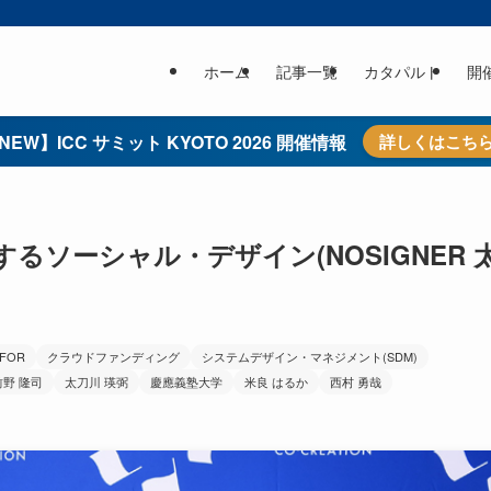
ホーム
記事一覧
カタパルト
開
NEW】ICC サミット KYOTO 2026 開催情報
詳しくはこち
ソーシャル・デザイン(NOSIGNER 
YFOR
クラウドファンディング
システムデザイン・マネジメント(SDM)
前野 隆司
太刀川 瑛弼
慶應義塾大学
米良 はるか
西村 勇哉