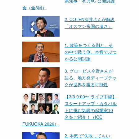
県知事・有力VC 公開討論
会（全5回）
2. COTEN深井さんが解説
「オスマン帝国の凄さ」
1. 政策をつくる側と、そ
の中で戦う側。本音でぶつ
かる公開討論
3. グロービス今野さんが
語る、地方発ディープテッ
クが世界を獲る可能性
【3/3 9:00〜 ライブ中継】
スタートアップ・カタパル
トに挑む気鋭の起業家10
名をご紹介！（ICC
FUKUOKA 2026）
2. 本気で”失敗してもい