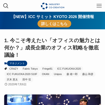
【NEW】ICC サミット KYOTO 2026 開催情報
詳しくはこちら
1. 今こそ考えたい「オフィスの魅力とは
何か？」成長企業のオフィス戦略を徹底
議論！
マネジメント
CRAZY
Fabric Tokyo
Fringe81
ICC FUKUOKA 2020
ICC FUKUOKA 2020 S10F
OKAN
Unipos
森 雄一郎
森山 和彦
沢木 恵太
田中 弦
2020年7月6日