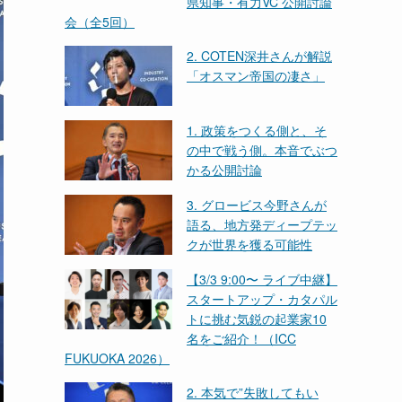
県知事・有力VC 公開討論
会（全5回）
2. COTEN深井さんが解説
「オスマン帝国の凄さ」
1. 政策をつくる側と、そ
の中で戦う側。本音でぶつ
かる公開討論
3. グロービス今野さんが
語る、地方発ディープテッ
クが世界を獲る可能性
【3/3 9:00〜 ライブ中継】
スタートアップ・カタパル
トに挑む気鋭の起業家10
名をご紹介！（ICC
FUKUOKA 2026）
2. 本気で”失敗してもい