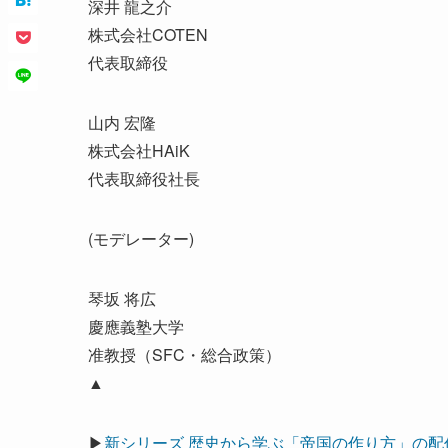
深井 龍之介
株式会社COTEN
代表取締役
山内 宏隆
株式会社HAiK
代表取締役社長
(モデレーター)
琴坂 将広
慶應義塾大学
准教授（SFC・総合政策）
▲
▶
新シリーズ 歴史から学ぶ「帝国の作り方」の配