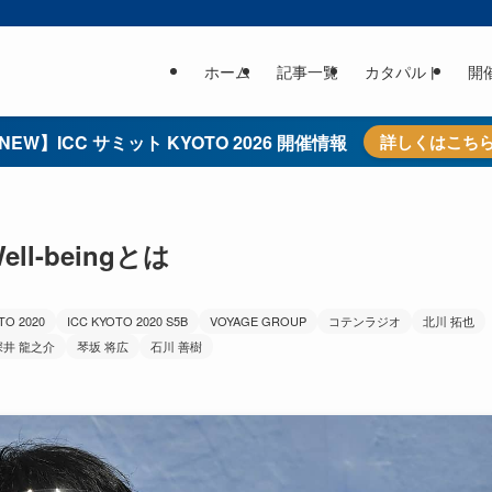
ホーム
記事一覧
カタパルト
開
NEW】ICC サミット KYOTO 2026 開催情報
詳しくはこち
l-beingとは
TO 2020
ICC KYOTO 2020 S5B
VOYAGE GROUP
コテンラジオ
北川 拓也
深井 龍之介
琴坂 将広
石川 善樹