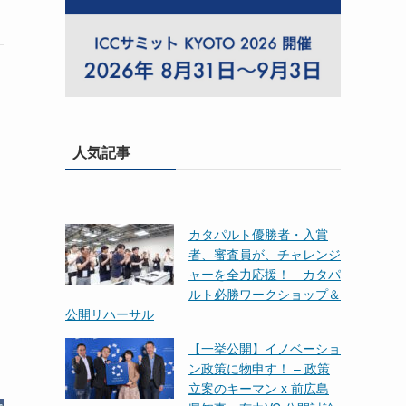
人気記事
カタパルト優勝者・入賞
者、審査員が、チャレンジ
ャーを全力応援！ カタパ
ルト必勝ワークショップ＆
公開リハーサル
【一挙公開】イノベーショ
ン政策に物申す！ – 政策
立案のキーマン x 前広島