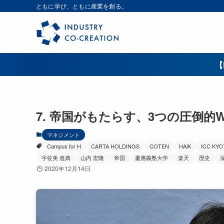
ともに学び、ともに産業を創る。
【
7. 帝国がもたらす、3つの圧倒的Wel
マネジメント
Campus for H
CARTA HOLDINGS
COTEN
HAiK
ICC KYO
宇佐美 進典
山内 宏隆
帝国
慶應義塾大学
楽天
歴史
2020年12月14日