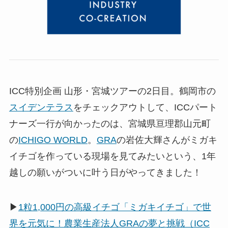
ICC特別企画 山形・宮城ツアーの2日目。鶴岡市の
スイデンテラス
をチェックアウトして、ICCパート
ナーズ一行が向かったのは、宮城県亘理郡山元町
の
ICHIGO WORLD
。
GRA
の岩佐大輝さんがミガキ
イチゴを作っている現場を見てみたいという、1年
越しの願いがついに叶う日がやってきました！
▶
1粒1,000円の高級イチゴ「ミガキイチゴ」で世
界を元気に！農業生産法人GRAの夢と挑戦（ICC