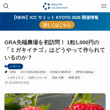
【NEW】ICC サミット KYOTO 2026 開催情報
詳しくはこちら
GRA先端農場を初訪問！ 1粒1,000円の
「ミガキイチゴ」はどうやって作られて
いるのか？
レポート
GRA
ICC FUKUOKA 2019
ICHIGO WORLD
IPPEI Holdings
ミガキイチゴ
九州パンケーキ
岩佐 大輝
村岡 浩司
2019年5月30日