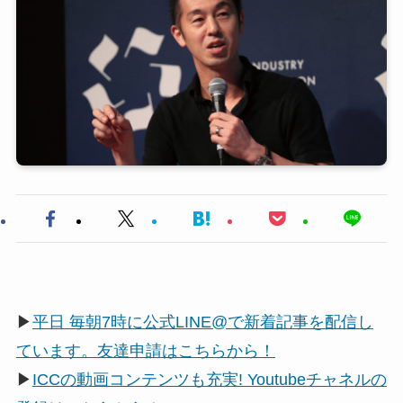
▶
平日 毎朝7時に公式LINE@で新着記事を配信し
ています。友達申請はこちらから！
▶
ICCの動画コンテンツも充実! Youtubeチャネルの