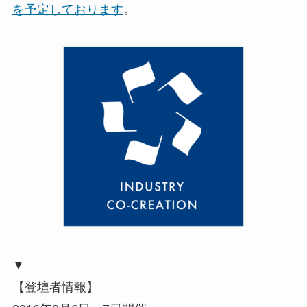
を予定しております
。
▼
【登壇者情報】