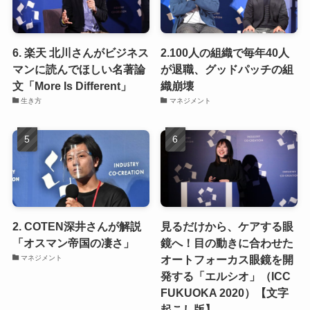
6. 楽天 北川さんがビジネス
2.100人の組織で毎年40人
マンに読んでほしい名著論
が退職、グッドパッチの組
文「More Is Different」
織崩壊
生き方
マネジメント
2. COTEN深井さんが解説
見るだけから、ケアする眼
「オスマン帝国の凄さ」
鏡へ！目の動きに合わせた
オートフォーカス眼鏡を開
マネジメント
発する「エルシオ」（ICC
FUKUOKA 2020）【文字
起こし版】