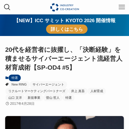
【NEW】ICC サミット KYOTO 2026 開催情報
詳しくはこちら
20代を経営者に抜擢し、「決断経験」を
積ませるサイバーエージェント流経営人
材育成術【SP-OD4 #5】
特選
New RING
サイバーエージェント
リクルートマーケティングパートナーズ
井上 真吾
人材育成
山口 文洋
新規事業
曽山 哲人
特選
2017年4月28日