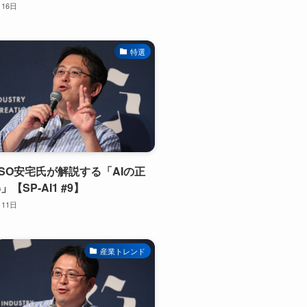
月16日
特選
SO安宅氏が解説する「AIの正
【SP-AI1 #9】
月11日
産業トレンド