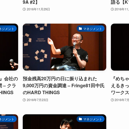
9A #2】
語る【K1
2016年11月29日
2016年1
ネジメント
マネジメント
』会社の
預金残高20万円の日に振り込まれた
『めち
– クラ
9,000万円の資金調達 – Fringe81田中氏
えるきっ
INGS
のHARD THINGS
ワークス
2016年7月23日
2016年7
ネジメント
マネジメント