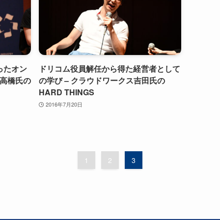
ったオン
ドリコム役員解任から得た経営者として
ル高橋氏の
の学び – クラウドワークス吉田氏の
HARD THINGS
2016年7月20日
1
2
3