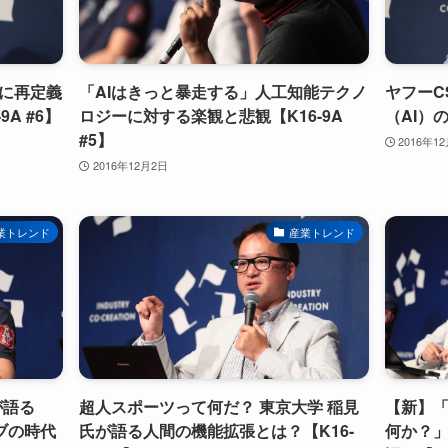
代に再定義
「AIはきっと暴走する」人工知能テクノ
ヤフーC
A #6】
ロジーに対する楽観と悲観【K16-9A
（AI）の
#5】
2016年1
2016年12月2日
業トレンド
産業トレンド
が語る
超人スポーツって何だ？ 東京大学 稲見
【新】
ブの時代
氏が語る人間の機能拡張とは？【K16-
何か？