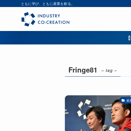
ともに学び、ともに産業を創る。
【
Fringe81
– tag –
産