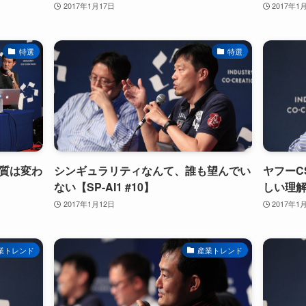
2017年1月17日
2017年1
特選
特選
本質は変わ
シンギュラリティなんて、誰も望んでい
ヤフーC
ない【SP-AI1 #10】
しい理解」
2017年1月12日
2017年1
業トレンド
産業トレンド