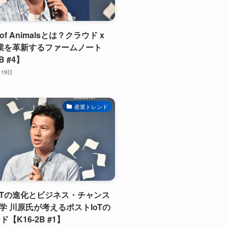
et of Animalsとは？クラウド x
農業を革新するファームノート
B #4】
月19日
産業トレンド
oTの進化とビジネス・チャンス
大学 川原氏が考えるポストIoTの
【K16-2B #1】