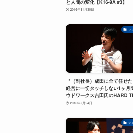
と人間の変化【K16-9A #3】
2016年11月30日
マ
『（副社長）成田に全て任せた
経営に一切タッチしない1ヶ月間 
ウドワークス吉田氏のHARD TH
2016年7月24日
マ