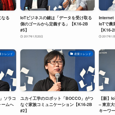
になる
IoTビジネスの鍵は「データを受け取る
Intern
側のゴールから定義する」【K16-2B
IoTで
#5】
【K16-2
2017年1月20日
2017年1
業トレンド
産業トレンド
」ソラコ
ユカイ工学のロボット「BOCCO」がつ
【新】I
ォームへ
なぐ家族コミュニケーション【K16-2B
– 東京
#2】
キーワード