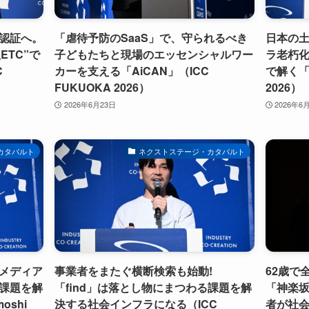
認証へ。
「虐待予防のSaaS」で、守られるべき
日本の
ETC”で
子どもたちと現場のエッセンシャルワー
ラ老朽化
C
カーを支える「AiCAN」（ICC
で解く「M
FUKUOKA 2026）
2026）
2026年6月23日
2026年6
カタパルト
ネクストステージ・カタパルト
メディア
事業者をまたぐ横断検索も始動!
62歳で全
課題を解
「find」は落とし物にまつわる課題を解
「神楽
oshi
決する社会インフラになる（ICC
者が社会