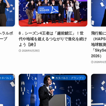
ヘラルボ
8．シーズン4王者は「越前鯖江」！世
飛行船
ーブ
代や地域を超えるつながりで進化を続け
（HAP
よう【終】
地球観
「SkyS
2026年6月29日
2026）
2026年6
カタパルト
カタパルト・グランプリ