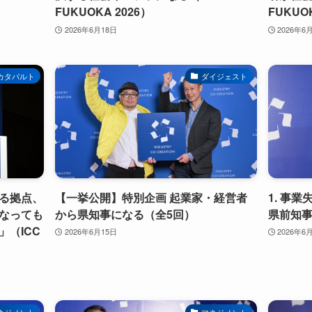
）
FUKUOKA 2026）
FUKUO
2026年6月18日
2026年6
カタパルト
ダイジェスト
る拠点、
【一挙公開】特別企画 起業家・経営者
1. 事
なっても
から県知事になる（全5回）
県前知
（ICC
2026年6月15日
2026年6
ネジメント
マネジメント