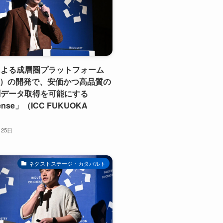
による成層圏プラットフォーム
S）の開発で、安価かつ高品質の
測データ取得を可能にする
ense」（ICC FUKUOKA
月25日
ネクストステージ・カタパルト