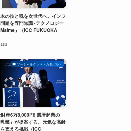
土木の技と魂を次世代へ。インフ
問題を専門知識×テクノロジー
alme」（ICC FUKUOKA
月22日
ソーシャルグッド・カタパルト
財産6万8,000円! 還暦起業の
坂乳業」が提案する、元気な高齢
を支える挑戦（ICC