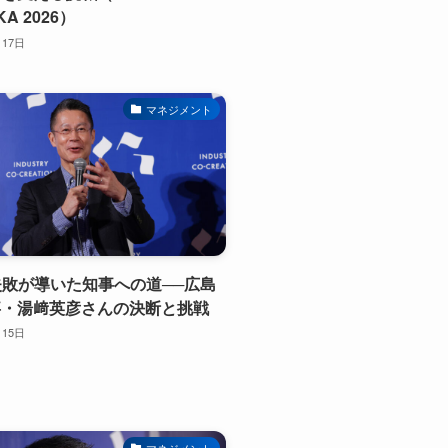
KA 2026）
月17日
マネジメント
業失敗が導いた知事への道──広島
事・湯﨑英彦さんの決断と挑戦
月15日
マネジメント