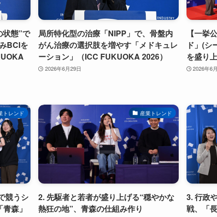
の状態”で
局所特化型の治療「NIPP」で、骨盤内
【一挙
BCIを
がん治療の選択肢を増やす「メドキュレ
ド」(シー
KUOKA
ーション」（ICC FUKUOKA 2026）
を盛り上
2026年6月29日
2026年6
業トレンド
産業トレンド
で競うシ
2. 先駆者と若者が盛り上げる“穏やかな
3. 行
「青森」
熱狂の地”、青森の仕組み作り
戦、「