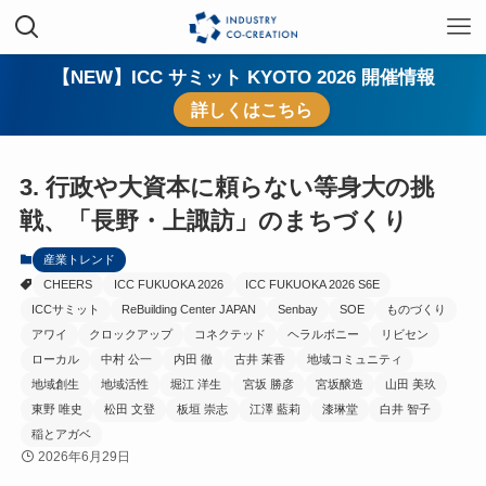
【NEW】ICC サミット KYOTO 2026 開催情報
詳しくはこちら
3. 行政や大資本に頼らない等身大の挑
戦、「長野・上諏訪」のまちづくり
産業トレンド
CHEERS
ICC FUKUOKA 2026
ICC FUKUOKA 2026 S6E
ICCサミット
ReBuilding Center JAPAN
Senbay
SOE
ものづくり
アワイ
クロックアップ
コネクテッド
ヘラルボニー
リビセン
ローカル
中村 公一
内田 徹
古井 茉香
地域コミュニティ
地域創生
地域活性
堀江 洋生
宮坂 勝彦
宮坂醸造
山田 美玖
東野 唯史
松田 文登
板垣 崇志
江澤 藍莉
漆琳堂
白井 智子
稲とアガベ
2026年6月29日