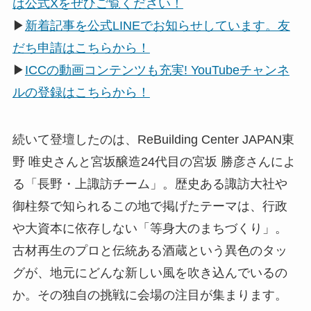
は公式Xをぜひご覧ください！
▶
新着記事を公式LINEでお知らせしています。友
だち申請はこちらから！
▶
ICCの動画コンテンツも充実! YouTubeチャンネ
ルの登録はこちらから！
続いて登壇したのは、ReBuilding Center JAPAN東
野 唯史さんと宮坂醸造24代目の宮坂 勝彦さんによ
る「長野・上諏訪チーム」。歴史ある諏訪大社や
御柱祭で知られるこの地で掲げたテーマは、行政
や大資本に依存しない「等身大のまちづくり」。
古材再生のプロと伝統ある酒蔵という異色のタッ
グが、地元にどんな新しい風を吹き込んでいるの
か。その独自の挑戦に会場の注目が集まります。