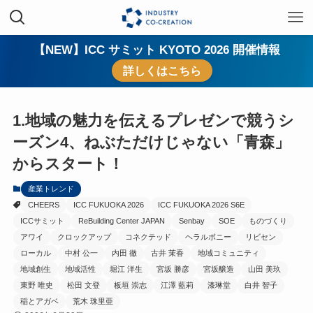
【NEW】ICC サミット KYOTO 2026 開催情報
詳しくはこちら
1.地域の魅力を伝えるプレゼンで競うシ
ーズン4、ねぶただけじゃない「青森」
からスタート！
産業トレンド
CHEERS
ICC FUKUOKA 2026
ICC FUKUOKA 2026 S6E
ICCサミット
ReBuilding Center JAPAN
Senbay
SOE
ものづくり
アワイ
クロックアップ
コネクテッド
ヘラルボニー
リビセン
ローカル
中村 公一
内田 徹
古井 茉香
地域コミュニティ
地域創生
地域活性
堀江 洋生
宮坂 勝彦
宮坂醸造
山田 美玖
東野 唯史
松田 文登
板垣 崇志
江澤 藍莉
漆琳堂
白井 智子
稲とアガベ
荒木 珠里亜