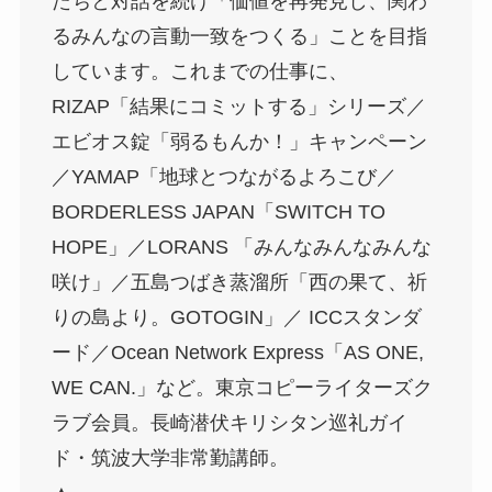
たちと対話を続け「価値を再発見し、関わ
るみんなの言動一致をつくる」ことを目指
しています。これまでの仕事に、
RIZAP「結果にコミットする」シリーズ／
エビオス錠「弱るもんか！」キャンペーン
／YAMAP「地球とつながるよろこび／
BORDERLESS JAPAN「SWITCH TO
HOPE」／LORANS 「みんなみんなみんな
咲け」／五島つばき蒸溜所「西の果て、祈
りの島より。GOTOGIN」／ ICCスタンダ
ード／Ocean Network Express「AS ONE,
WE CAN.」など。東京コピーライターズク
ラブ会員。長崎潜伏キリシタン巡礼ガイ
ド・筑波大学非常勤講師。