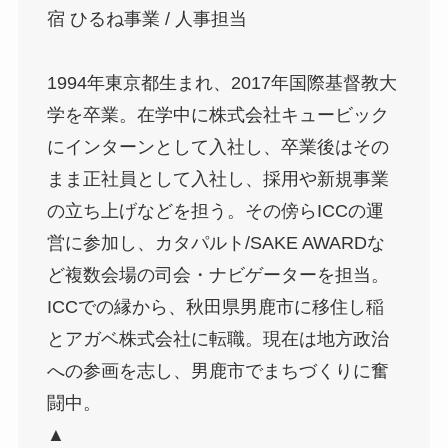
宿 ひるね事業 / 人事担当
1994年東京都生まれ、2017年国際基督教大
学を卒業。在学中に株式会社キュービック
にインターンとして入社し、卒業後はその
まま正社員として入社し、採用や新規事業
の立ち上げなどを担う。その傍らICCの運
営に参加し、カタパルト/SAKE AWARDな
ど複数会場の司会・ナビゲーターを担当。
ICCでの縁から、秋田県男鹿市に移住し稲
とアガベ株式会社に転職。現在は地方政治
への参画を志し、男鹿市でまちづくりに奮
闘中。
▲