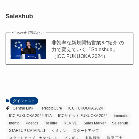
Saleshub
あわせて読みたい
非効率な新規開拓営業を“紹介”の
力で変えていく「Saleshub」
（ICC FUKUOKA 2024）
ダイジェスト
Central Link
FerroptoCure
ICC FUKUOKA 2024
ICC FUKUOKA 2024 S1A
ICCサミット FUKUOKA 2024
immedio
mento
Poetics
Resilire
REVIVE
Sales Marker
Saleshub
STARTUP CATAPULT
ケミカン
スタートアップ
スタートアップ・カタパルト
プレゼン
中島 惇生
側原 正太