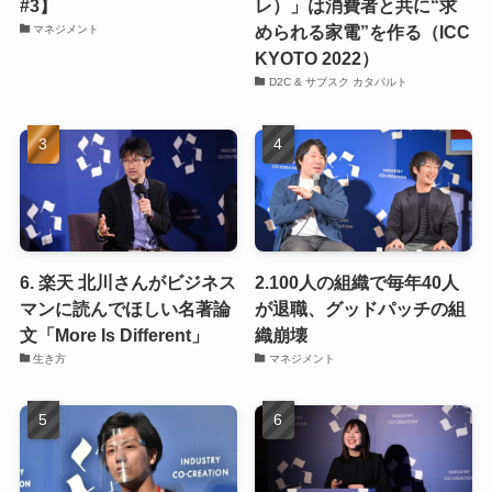
#3】
レ）」は消費者と共に“求
められる家電”を作る（ICC
マネジメント
KYOTO 2022）
D2C & サブスク カタパルト
6. 楽天 北川さんがビジネス
2.100人の組織で毎年40人
マンに読んでほしい名著論
が退職、グッドパッチの組
文「More Is Different」
織崩壊
生き方
マネジメント