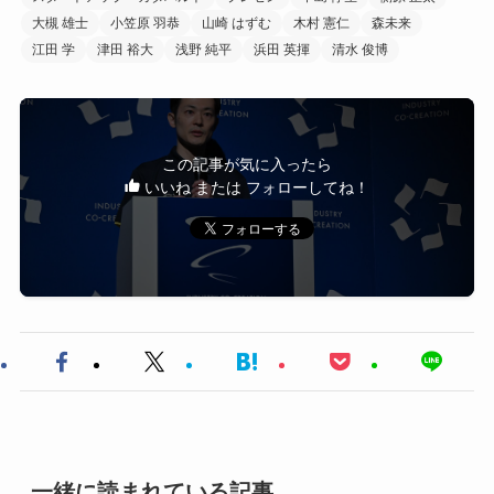
大槻 雄士
小笠原 羽恭
山崎 はずむ
木村 憲仁
森未来
江田 学
津田 裕大
浅野 純平
浜田 英揮
清水 俊博
この記事が気に入ったら
いいね または フォローしてね！
一緒に読まれている記事