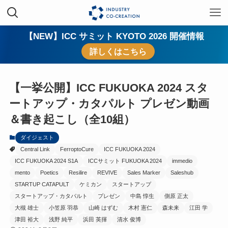
【NEW】ICC サミット KYOTO 2026 開催情報
詳しくはこちら
【一挙公開】ICC FUKUOKA 2024 スタ
ートアップ・カタパルト プレゼン動画
＆書き起こし（全10組）
ダイジェスト
Central Link
FerroptoCure
ICC FUKUOKA 2024
ICC FUKUOKA 2024 S1A
ICCサミット FUKUOKA 2024
immedio
mento
Poetics
Resilire
REVIVE
Sales Marker
Saleshub
STARTUP CATAPULT
ケミカン
スタートアップ
スタートアップ・カタパルト
プレゼン
中島 惇生
側原 正太
大槻 雄士
小笠原 羽恭
山崎 はずむ
木村 憲仁
森未来
江田 学
津田 裕大
浅野 純平
浜田 英揮
清水 俊博