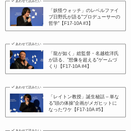
あわせて読みたい
「妖怪ウォッチ」のレベルファイ
ブ日野氏が語る”プロデューサーの
哲学”【F17-10A #3】
あわせて読みたい
「龍が如く」総監督・名越稔洋氏
が語る、”想像を超える”ゲームづ
くり【F17-10A #4】
あわせて読みたい
「レイトン教授」誕生秘話 – 単な
る”頭の体操”企画がメガヒットに
なったワケ【F17-10A #5】
あわせて読みたい