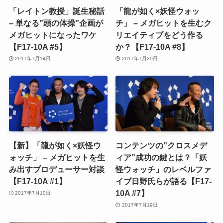
「レイトン教授」誕生秘話
「龍が如く×妖怪ウォッ
– 単なる”頭の体操”企画が
チ」 – メガヒットを生むク
メガヒットになったワケ
リエイティブをどう作る
【F17-10A #5】
か？【F17-10A #8】
2017年7月14日
2017年7月20日
【新】「龍が如く×妖怪ウ
コンテンツの”クロスメデ
ォッチ」 – メガヒットを生
ィア”成功の鍵とは？「妖
み出すプロデューサー対談
怪ウォッチ」のレベルファ
【F17-10A #1】
イブ日野氏らが語る【F17-
10A #7】
2017年7月10日
2017年7月19日