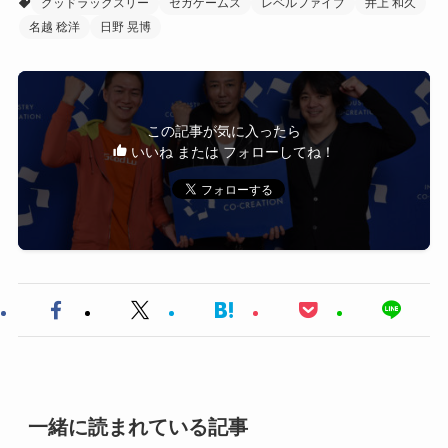
グッドラックスリー
セガゲームス
レベルファイブ
井上 和久
名越 稔洋
日野 晃博
この記事が気に入ったら
いいね または フォローしてね！
一緒に読まれている記事