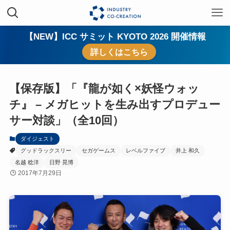
【NEW】ICC サミット KYOTO 2026 開催情報
詳しくはこちら
【保存版】「『龍が如く×妖怪ウォッ
チ』 – メガヒットを生み出すプロデュー
サー対談」（全10回）
ダイジェスト
グッドラックスリー
セガゲームス
レベルファイブ
井上 和久
名越 稔洋
日野 晃博
2017年7月29日