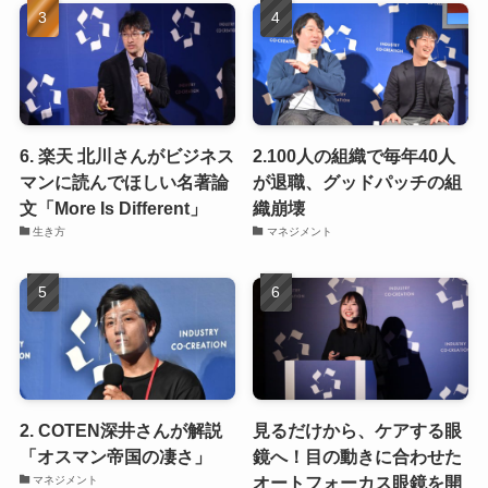
6. 楽天 北川さんがビジネス
2.100人の組織で毎年40人
マンに読んでほしい名著論
が退職、グッドパッチの組
文「More Is Different」
織崩壊
生き方
マネジメント
2. COTEN深井さんが解説
見るだけから、ケアする眼
「オスマン帝国の凄さ」
鏡へ！目の動きに合わせた
オートフォーカス眼鏡を開
マネジメント