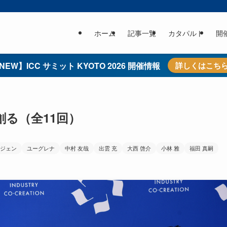
ホーム
記事一覧
カタパルト
開
NEW】ICC サミット KYOTO 2026 開催情報
詳しくはこち
る（全11回）
ジェン
ユーグレナ
中村 友哉
出雲 充
大西 啓介
小林 雅
福田 真嗣