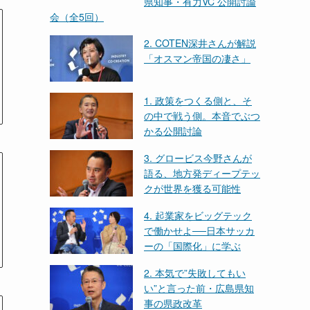
県知事・有力VC 公開討論
会（全5回）
2. COTEN深井さんが解説
「オスマン帝国の凄さ」
1. 政策をつくる側と、そ
の中で戦う側。本音でぶつ
かる公開討論
3. グロービス今野さんが
語る、地方発ディープテッ
クが世界を獲る可能性
4. 起業家をビッグテック
で働かせよ──日本サッカ
ーの「国際化」に学ぶ
2. 本気で”失敗してもい
い”と言った前・広島県知
事の県政改革