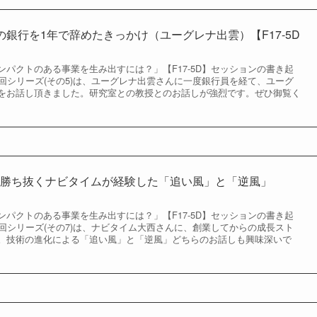
の銀行を1年で辞めたきっかけ（ユーグレナ出雲）【F17-5D
パクトのある事業を生み出すには？」【F17-5D】セッションの書き起
回シリーズ(その5)は、ユーグレナ出雲さんに一度銀行員を経て、ユーグ
をお話し頂きました。研究室との教授とのお話しが強烈です。ぜひ御覧く
を勝ち抜くナビタイムが経験した「追い風」と「逆風」
パクトのある事業を生み出すには？」【F17-5D】セッションの書き起
回シリーズ(その7)は、ナビタイム大西さんに、創業してからの成長スト
。技術の進化による「追い風」と「逆風」どちらのお話しも興味深いで