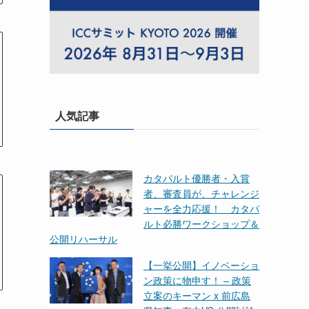
人気記事
カタパルト優勝者・入賞
者、審査員が、チャレンジ
ャーを全力応援！ カタパ
ルト必勝ワークショップ＆
公開リハーサル
【一挙公開】イノベーショ
ン政策に物申す！ – 政策
立案のキーマン x 前広島