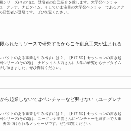
回シリーズ(その1)は、登壇者の自己紹介を致します。大学発ベンチャー
ユーグレナ、ナビタイム、そしていま注目の大学発ベンチャーであるアク
の経営者が登壇です。ぜひ御覧ください。
－限られたリソースで研究するからこそ創意工夫が生まれる
パクトのある事業を生み出すには？」【F17-5D】セッションの書き起
回シリーズ(その2)は、ナビタイム大西さんに大学の研究からナビタイム
話し頂きました。ぜひ御覧ください。
いから起業しないではベンチャーなど興せない（ユーグレナ
パクトのある事業を生み出すには？」【F17-5D】セッションの書き起
回シリーズ(その3)は、ユーグレナ出雲さんにベンチャーを興す上で大事
。勇気づけられるメッセージです。ぜひ御覧ください。