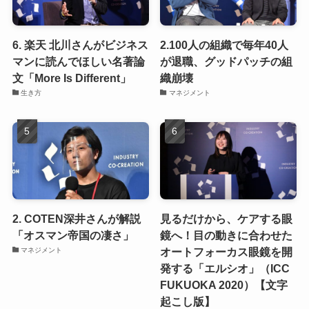
6. 楽天 北川さんがビジネス
2.100人の組織で毎年40人
マンに読んでほしい名著論
が退職、グッドパッチの組
文「More Is Different」
織崩壊
生き方
マネジメント
2. COTEN深井さんが解説
見るだけから、ケアする眼
「オスマン帝国の凄さ」
鏡へ！目の動きに合わせた
オートフォーカス眼鏡を開
マネジメント
発する「エルシオ」（ICC
FUKUOKA 2020）【文字
起こし版】