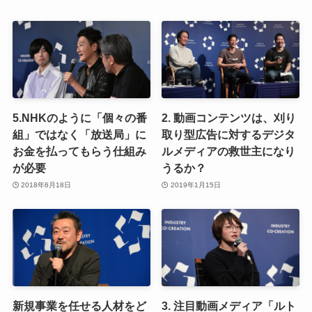
5.NHKのように「個々の番
2. 動画コンテンツは、刈り
組」ではなく「放送局」に
取り型広告に対するデジタ
お金を払ってもらう仕組み
ルメディアの救世主になり
が必要
うるか？
2018年6月18日
2019年1月15日
新規事業を任せる人材をど
3. 注目動画メディア「ルト