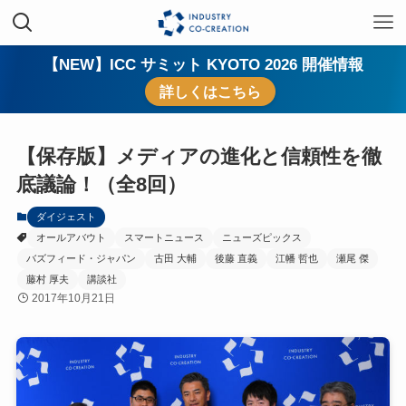
【NEW】ICC サミット KYOTO 2026 開催情報
詳しくはこちら
【保存版】メディアの進化と信頼性を徹
底議論！（全8回）
ダイジェスト
オールアバウト
スマートニュース
ニューズピックス
バズフィード・ジャパン
古田 大輔
後藤 直義
江幡 哲也
瀬尾 傑
藤村 厚夫
講談社
2017年10月21日