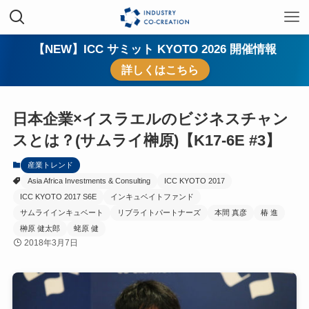
【NEW】ICC サミット KYOTO 2026 開催情報
詳しくはこちら
日本企業×イスラエルのビジネスチャン
スとは？(サムライ榊原)【K17-6E #3】
産業トレンド
Asia Africa Investments & Consulting
ICC KYOTO 2017
ICC KYOTO 2017 S6E
インキュベイトファンド
サムライインキュベート
リブライトパートナーズ
本間 真彦
椿 進
榊原 健太郎
蛯原 健
2018年3月7日