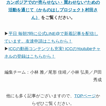
カンボジアでの“売らせない・買わせない”ための
活動を通じて（かものはしプロジェクト村田さ
ん）
をご覧ください。
▶
平日 毎朝7時に公式LINE@で新着記事を配信し
ています。友達申請はこちらから！
▶
ICCの動画コンテンツも充実! ICCのYoutubeチャ
ネルの登録はこちらから！
編集チーム：小林 雅／尾形 佳靖／小林 弘美／戸田
秀成
他にも多く記事がございますので、
TOPページ
か
らぜひご覧ください。