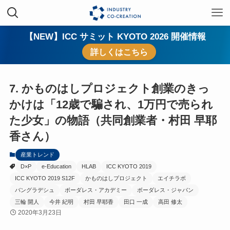
【NEW】ICC サミット KYOTO 2026 開催情報
詳しくはこちら
7. かものはしプロジェクト創業のきっ
かけは「12歳で騙され、1万円で売られ
た少女」の物語（共同創業者・村田 早耶
香さん）
産業トレンド
D×P
e-Education
HLAB
ICC KYOTO 2019
ICC KYOTO 2019 S12F
かものはしプロジェクト
エイチラボ
バングラデシュ
ボーダレス・アカデミー
ボーダレス・ジャパン
三輪 開人
今井 紀明
村田 早耶香
田口 一成
高田 修太
2020年3月23日